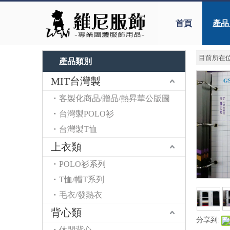
首頁
產品
目前所在位
產品類別
MIT台灣製
客製化商品/贈品/熱昇華公版圖
台灣製POLO衫
台灣製T恤
上衣類
POLO衫系列
T恤/帽T系列
毛衣/發熱衣
背心類
分享到:
休閒背心