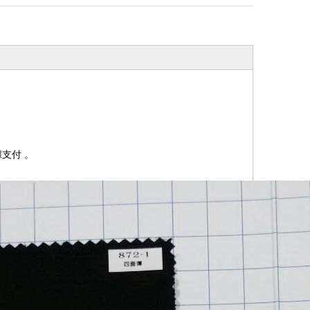
據支付
。