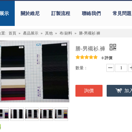
展示
關於維尼
訂製流程
聯絡我們
常見問題
置:
首頁
»
產品展示
»
其他
»
布/副料
»
勝-男襯衫.褲
勝-男襯衫.褲
0 評價
數量：
詢價
加