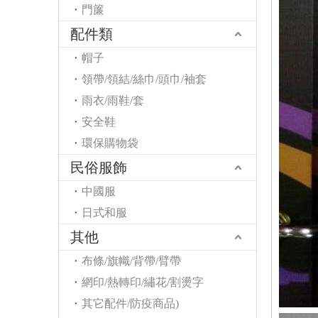
門簾
配件類
帽子
領帶/領結/絲巾/頭巾/袖套
雨衣/雨鞋/套
安全鞋
環保購物袋
民俗服飾
中國服
日式和服
其他
布條/旗幟/背帶/臂帶
網印/熱轉印/繡花/割燙字
其它配件/防疫商品)