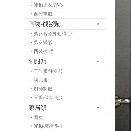
運動上衣/背心
自行車服
西裝/襯衫類
男女西套外套/背心
男女襯衫
西裝褲/裙
制服類
工作服/連身服
幼兒服
廚師制服
軍警/保全制服
家居類
圍裙
運動/魔術/毛巾