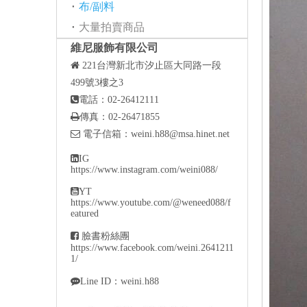
布/副料
大量拍賣商品
維尼服飾有限公司

221
台灣新北市汐止區大同路一段
499號3樓之3

電話：02-26412111

傳真：02-26471855

電子信箱：
weini.h88@msa.hinet.net

IG
https://www.instagram.com/weini088/

YT
https://www.youtube.com/@weneed088/f
eatured

臉書粉絲團
https://www.facebook.com/weini.2641211
1/

Line ID：weini.h88