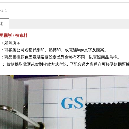
72-1
述
-男襯衫 / 褲布料
色：如圖所示
：可客製公司名稱代網印、熱轉印、或電繡logo文字及圖案。
註：商品圖檔顏色因電腦螢幕設定差異會略有不同，以實際商品為準。
訊
：
貨款採取電匯或貨到收款方式付訖, 已配合過之客戶亦可接受短期票