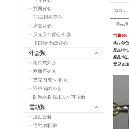
雙面背心
型號：
8
羽絨/鋪棉背心
產品描
廣告背心
反光安全背心/外套
吉勝106
多口袋/ 釣魚背心
產品顏
產品特性
外套類
產品備
兩件式外套
貿易資
兩面穿夾克
夾克/外套/可拆袖
羽絨/鋪棉外套
防潑水/防風/抗UV/可收納
運動類
運動套裝
運動/休閒褲