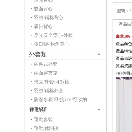
雙面背心
型號：
2
羽絨/鋪棉背心
產品描
廣告背心
反光安全背心/外套
鑫韋10
多口袋/ 釣魚背心
產品顏
產品特性
外套類
產品備
兩件式外套
貿易資
兩面穿夾克
<純棉帆
夾克/外套/可拆袖
羽絨/鋪棉外套
防潑水/防風/抗UV/可收納
運動類
運動套裝
運動/休閒褲