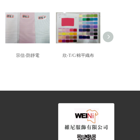
宗信-防靜電
欣-T/C/棉平織布
世-各種工業