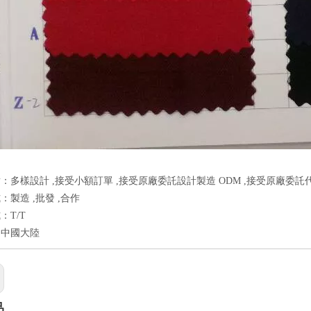
：多樣設計 ,接受小額訂單 ,接受原廠委託設計製造 ODM ,接受原廠委託代
：製造 ,批發 ,合作
：T/T
：中國大陸
品