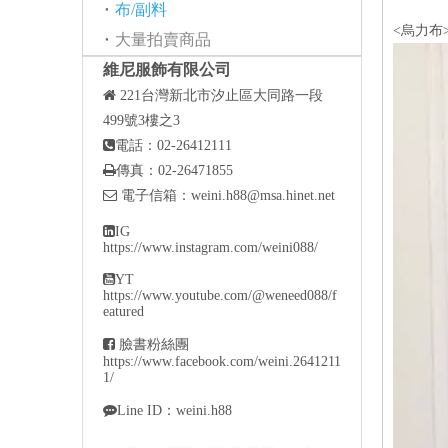
布/副料
<烏力布
大量拍賣商品
維尼服飾有限公司

221
台灣新北市汐止區大同路一段
499號3樓之3

電話：02-26412111

傳真：02-26471855

電子信箱：
weini.h88@msa.hinet.net

IG
https://www.instagram.com/weini088/

YT
https://www.youtube.com/@weneed088/f
eatured

臉書粉絲團
https://www.facebook.com/weini.2641211
1/

Line ID：weini.h88