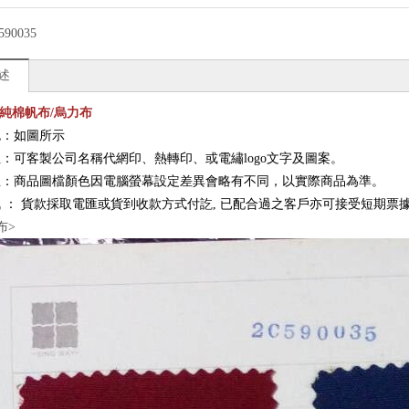
590035
述
6-純棉帆布/烏力布
色：如圖所示
：可客製公司名稱代網印、熱轉印、或電繡logo文字及圖案。
註：商品圖檔顏色因電腦螢幕設定差異會略有不同，以實際商品為準。
訊
：
貨款採取電匯或貨到收款方式付訖, 已配合過之客戶亦可接受短期票
布>