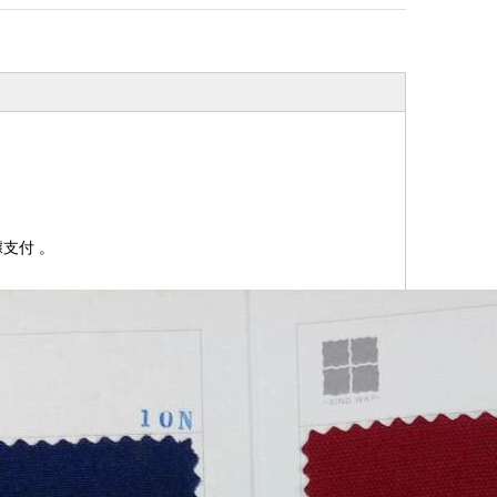
據支付
。