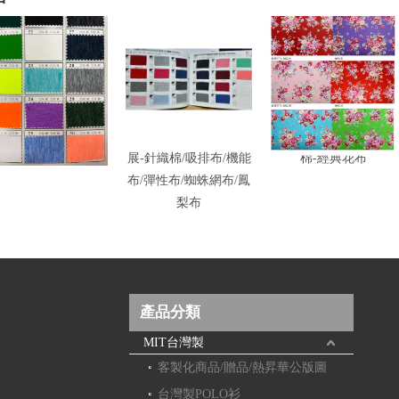
千-雲彩布
展-針織棉/吸排布/機能
棉-經典花布
布/彈性布/蜘蛛網布/鳳
梨布
產品分類
MIT台灣製
客製化商品/贈品/熱昇華公版圖
台灣製POLO衫