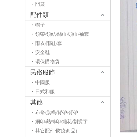
門簾
配件類
帽子
領帶/領結/絲巾/頭巾/袖套
雨衣/雨鞋/套
安全鞋
環保購物袋
民俗服飾
中國服
日式和服
其他
布條/旗幟/背帶/臂帶
網印/熱轉印/繡花/割燙字
其它配件/防疫商品)