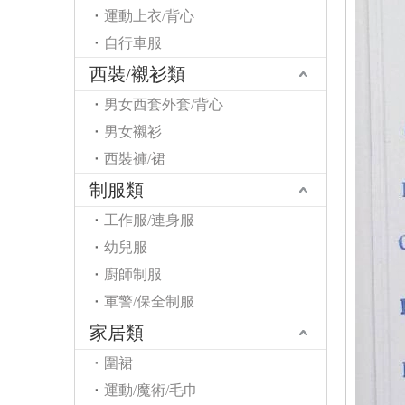
運動上衣/背心
自行車服
西裝/襯衫類
男女西套外套/背心
男女襯衫
西裝褲/裙
制服類
工作服/連身服
幼兒服
廚師制服
軍警/保全制服
家居類
圍裙
運動/魔術/毛巾