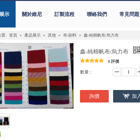
展示
關於維尼
訂製流程
聯絡我們
常見問題
置:
首頁
»
產品展示
»
其他
»
布/副料
»
鑫-純棉帆布/烏力布
鑫-純棉帆布/烏力布
0 評價
數量：
詢價
加