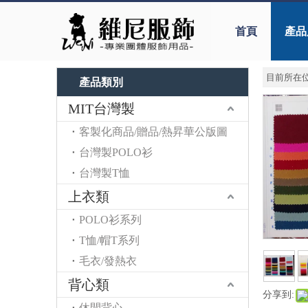
首頁
產品
目前所在位
產品類別
MIT台灣製
客製化商品/贈品/熱昇華公版圖
台灣製POLO衫
台灣製T恤
上衣類
POLO衫系列
T恤/帽T系列
毛衣/發熱衣
背心類
分享到:
休閒背心