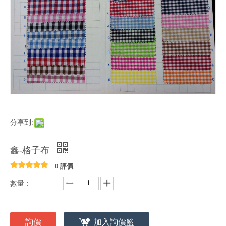
分享到:
鑫-格子布
0 評價
數量：
詢價
加入詢價籃