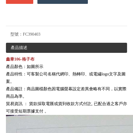
型號：
FC390403
產品描述
鑫韋106-格子布
產品顏色：如圖所示
產品特性：可客製公司名稱代網印、熱轉印、或電繡logo文字及圖
案。
產品備註：商品圖檔顏色因電腦螢幕設定差異會略有不同，以實際
商品為準。
貿易資訊
：
貨款採取電匯或貨到收款方式付訖, 已配合過之客戶亦
可接受短期票據支付
。