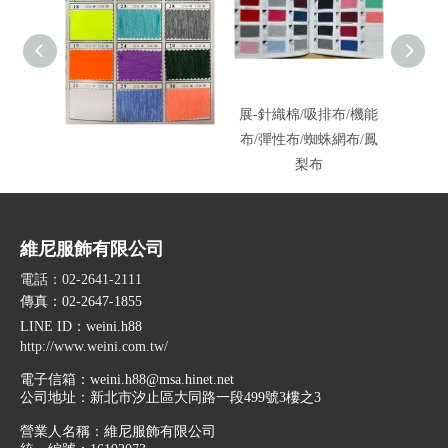
千-雲彩布
展-針織棉/吸排布/機能
布/彈性布/蜘蛛網布/鳳
梨布
維尼服飾有限公司
電話：02-2641-2111
傳真：02-2647-1855
LINE ID
：weini.h88
http://www.weini.com.tw/
電子信箱：
weini.h88@msa.hinet.net
公司地址：
新北市汐止區大同路一段499號3樓之3
營業人名稱：維尼服飾有限公司