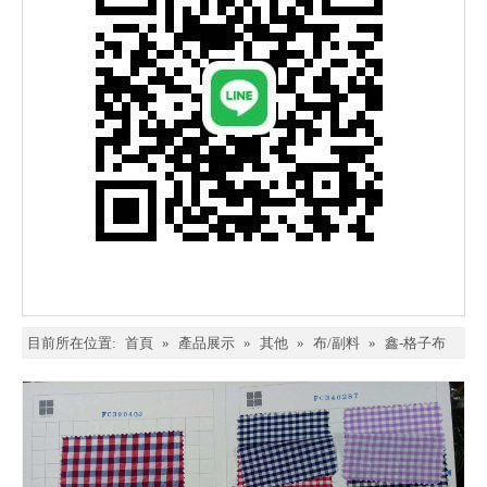
目前所在位置:
首頁
»
產品展示
»
其他
»
布/副料
»
鑫-格子布