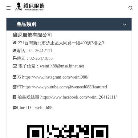
產品類別
維尼服飾有限公司

221
台灣新北市汐止區大同路一段499號3樓之3

電話：02-26412111

傳真：02-26471855

電子信箱：
weini.h88@msa.hinet.net

IG
https://www.instagram.com/weini088/

YT
https://www.youtube.com/@weneed088/featured

臉書粉絲團
https://www.facebook.com/weini.26412111/

Line ID：weini.h88