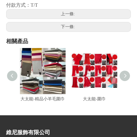
付款方式：T/T
上一條:
下一條:
相關產品
大太能-精品小羊毛圍巾
大太能-圍巾
富-
維尼服飾有限公司