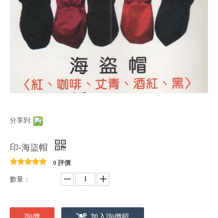
分享到:
印-海盜帽
0 評價
數量：
詢價
加入詢價籃