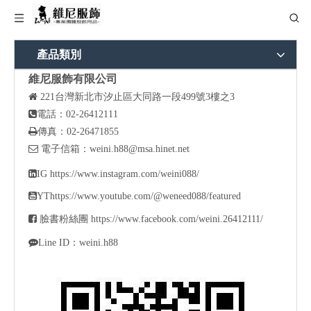
產品類別
維尼服飾有限公司

221
台灣新北市汐止區大同路一段499號3樓之3

電話：02-26412111

傳真：02-26471855

電子信箱：
weini.h88@msa.hinet.net

IG
https://www.instagram.com/weini088/

YT
https://www.youtube.com/@weneed088/featured

臉書粉絲團
https://www.facebook.com/weini.26412111/

Line ID：weini.h88