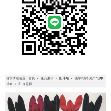
目前所在位置:
首頁
»
產品展示
»
配件類
»
領帶/領結/絲巾/頭巾/
袖套
»
印-海盜帽