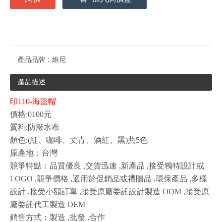
產品品牌：
維尼
產品描述
印110-海盜帽
價格:0100元
質料:防潑水布
顏色:(紅、咖啡、丈青、酒紅、黑)共5色
原產地：台灣
競爭特點：品質優良 ,交貨迅速 ,新產品 ,接受獨特設計或
LOGO ,競爭價格 ,適用於促銷品或禮贈品 ,環保產品 ,多樣
設計 ,接受小額訂單 ,接受原廠委託設計製造 ODM ,接受原
廠委託代工製造 OEM
銷售方式：製造 ,批發 ,合作