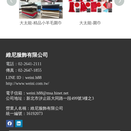
大太能-精品小羊毛圍巾
大太能-圍巾
富-
維尼服飾有限公司
電話：02-2641-2111
傳真：02-2647-1855
LINE ID
：weini.h88
http://www.weini.com.tw/
電子信箱：
weini.h88@msa.hinet.net
公司地址：
新北市汐止區大同路一段499號3樓之3
營業人名稱：維尼服飾有限公司
統一編號：16192073