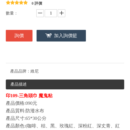
0 評價
數量：
詢價
加入詢價籃
產品品牌：
維尼
產品描述
印109-三角頭巾 魔鬼粘
產品價格:090元
產品質料:防潑水布
產品尺寸:65*30公分
產品顏色:(咖啡、桔、黑、玫瑰紅、深粉紅、深丈青、紅