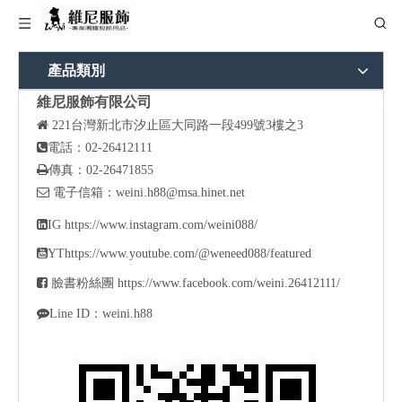
產品類別
維尼服飾有限公司

221
台灣新北市汐止區大同路一段499號3樓之3

電話：02-26412111

傳真：02-26471855

電子信箱：
weini.h88@msa.hinet.net

IG
https://www.instagram.com/weini088/

YT
https://www.youtube.com/@weneed088/featured

臉書粉絲團
https://www.facebook.com/weini.26412111/

Line ID：weini.h88