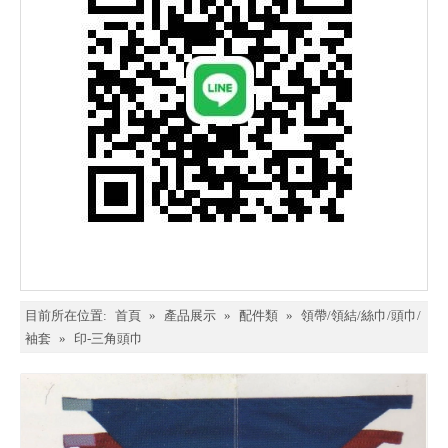
目前所在位置:
首頁
»
產品展示
»
配件類
»
領帶/領結/絲巾/頭巾/
袖套
»
印-三角頭巾