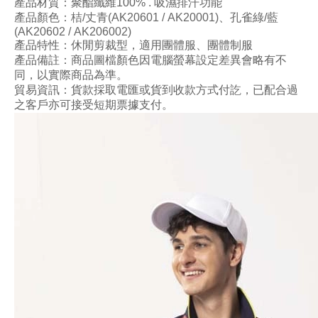
產品材質
：
聚酯纖維100
% . 吸濕
排汗功能
產品顏色
：桔/丈青
(AK20601 /
AK20001
)
、孔雀綠/藍
(AK20602 /
AK2
0600
2
)
產品特性
：
休閒剪裁型
，
適用團體服、團體制服
產品備註：商品圖檔顏色因電腦螢幕設定差異會略有不
同，以實際商品為準。
貿易資訊：貨款採取電匯或貨到收款方式付訖，已配合過
之客戶亦可接受短期票據支付。