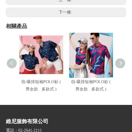
下一條:
相關產品
伯-吸排短袖POLO衫 (
伯-吸排短袖POLO衫 (
伯-吸
男女款 . 多款式 )
男女款 . 多款式 )
男女
維尼服飾有限公司
電話：02-2641-2111