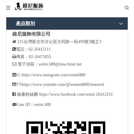
產品類別
維尼服飾有限公司

221
台灣新北市汐止區大同路一段499號3樓之3

電話：02-26412111

傳真：02-26471855

電子信箱：
weini.h88@msa.hinet.net

IG
https://www.instagram.com/weini088/

YT
https://www.youtube.com/@weneed088/featured

臉書粉絲團
https://www.facebook.com/weini.26412111/

Line ID：weini.h88