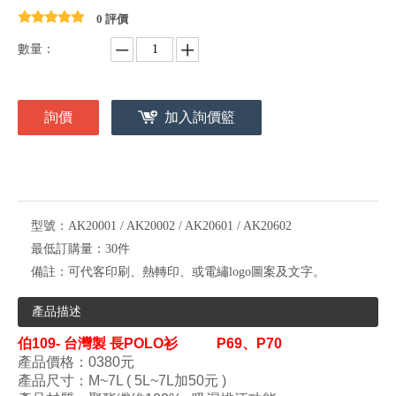
0 評價
數量：
詢價
加入詢價籃
型號：
AK20001 / AK20002 / AK20601 / AK20602
最低訂購量：
30件
備註：
可代客印刷、熱轉印、或電繡logo圖案及文字。
產品描述
伯109- 台灣製
長POLO衫 P69、
P70
產品價格：0380
元
產品尺寸
：M
~7L ( 5L~7L加50元 )