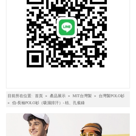
目前所在位置:
首頁
»
產品展示
»
MIT台灣製
»
台灣製POLO衫
»
伯-長袖POLO衫（吸濕排汗）- 桔、孔雀綠