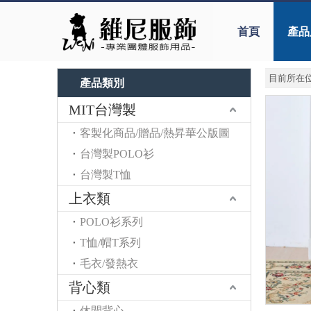
首頁
產品
目前所在位
產品類別
MIT台灣製
客製化商品/贈品/熱昇華公版圖
台灣製POLO衫
台灣製T恤
上衣類
POLO衫系列
T恤/帽T系列
毛衣/發熱衣
背心類
休閒背心