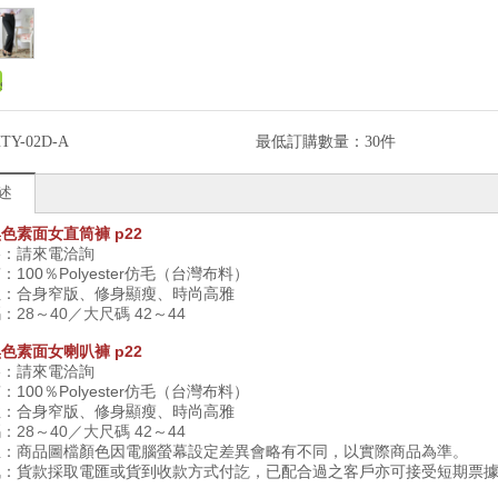
TY-02D-A
最低訂購數量：
30件
述
黑色素面女直筒褲
p22
格：請來電洽詢
質：
100
％
Polyester
仿毛（台灣布料）
性：合身窄版、修身顯瘦、時尚高雅
：28～40／大尺碼 42～44
黑色素面女喇叭褲
p22
格：請來電洽詢
質：
100
％
Polyester
仿毛（台灣布料）
性：合身窄版、修身顯瘦、時尚高雅
：28～40／大尺碼 42～44
註：商品圖檔顏色因電腦螢幕設定差異會略有不同，以實際商品為準。
訊：貨款採取電匯或貨到收款方式付訖，已配合過之客戶亦可接受短期票