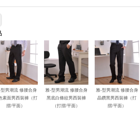
品
-型男潮流 修腰合身
雅-型男潮流 修腰合身
雅-型男潮流 修腰合身
色素面男西裝褲（打
黑底白條紋男西裝褲
晶鑽黑男西裝褲（打
摺/平面）
（打摺/平面）
摺/平面）