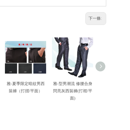
下一條:
雅-夏季限定暗紋男西
雅-型男潮流 修腰合身
雅-時尚潮流黑
裝褲（打摺/平面）
閃亮灰西裝褲(打褶/平
紋女西裝外套/直
面)
背心