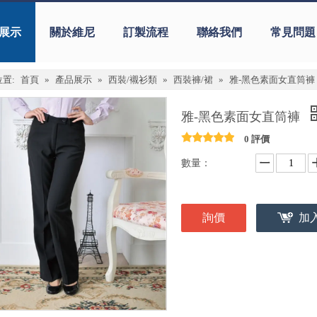
展示
關於維尼
訂製流程
聯絡我們
常見問題
置:
首頁
»
產品展示
»
西裝/襯衫類
»
西裝褲/裙
»
雅-黑色素面女直筒褲
雅-黑色素面女直筒褲
0 評價
數量：
詢價
加