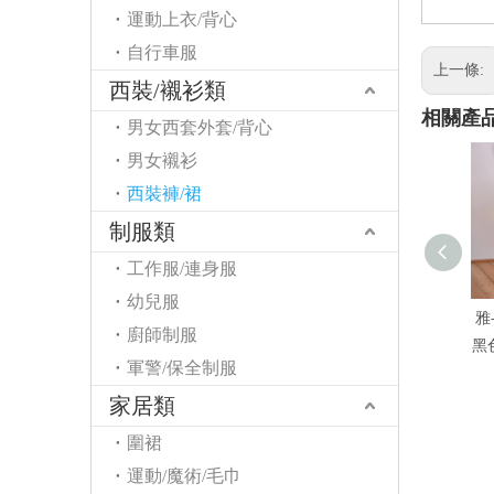
運動上衣/背心
自行車服
上一條:
西裝/襯衫類
相關產
男女西套外套/背心
男女襯衫
西裝褲/裙
制服類
工作服/連身服
幼兒服
雅
廚師制服
黑
軍警/保全制服
家居類
圍裙
運動/魔術/毛巾