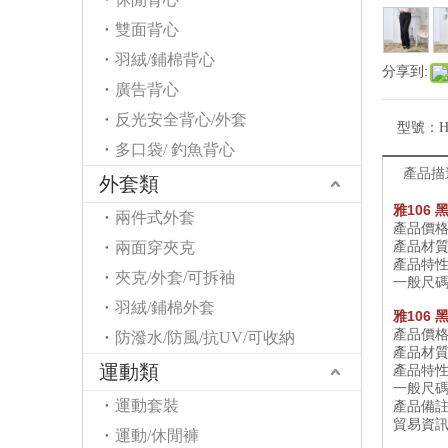
雙面背心
羽絨/鋪棉背心
分享到:
廣告背心
反光安全背心/外套
型號：
H
多口袋/ 釣魚背心
產品描
外套類
雅
106
兩件式外套
產品價
產品材
兩面穿夾克
產品特
夾克/外套/可拆袖
一般尺碼
羽絨/鋪棉外套
雅
106
產品價
防潑水/防風/抗UV/可收納
產品材
運動類
產品特
一般尺碼
運動套裝
產品備
貿易資
運動/休閒褲