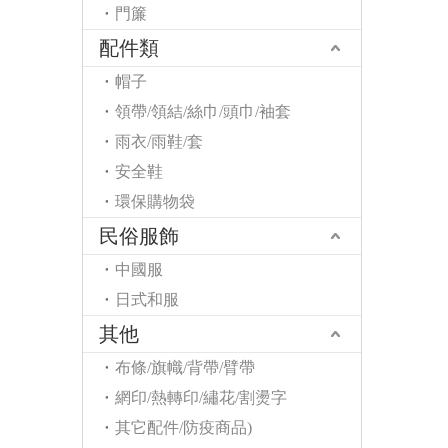
門簾
配件類
帽子
領帶/領結/絲巾/頭巾/袖套
雨衣/雨鞋/套
安全鞋
環保購物袋
民俗服飾
中國服
日式和服
其他
布條/旗幟/背帶/臂帶
網印/熱轉印/繡花/割燙字
其它配件/防疫商品)