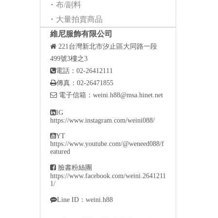
布/副料
大量拍賣商品
維尼服飾有限公司

221
台灣新北市汐止區大同路一段
499號3樓之3

電話：02-26412111

傳真：02-26471855

電子信箱：
weini.h88@msa.hinet.net

IG
https://www.instagram.com/weini088/

YT
https://www.youtube.com/@weneed088/f
eatured

臉書粉絲團
https://www.facebook.com/weini.2641211
1/

Line ID：weini.h88