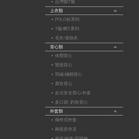
台灣製T恤
上衣類
POLO衫系列
T恤/帽T系列
毛衣/發熱衣
背心類
休閒背心
雙面背心
羽絨/鋪棉背心
廣告背心
反光安全背心/外套
多口袋/ 釣魚背心
外套類
兩件式外套
兩面穿夾克
夾克/外套/可拆袖