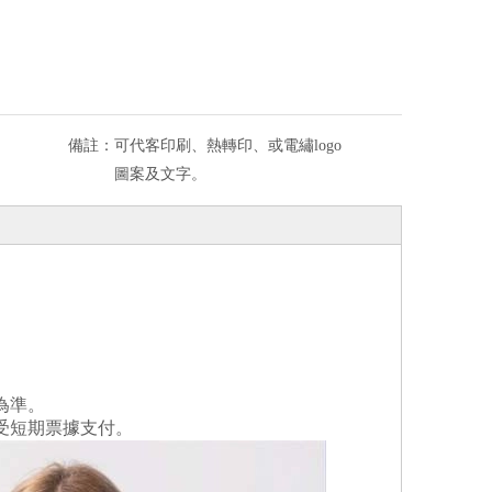
備註：
可代客印刷、熱轉印、或電繡logo
圖案及文字。
為準。
受短期票據支付。