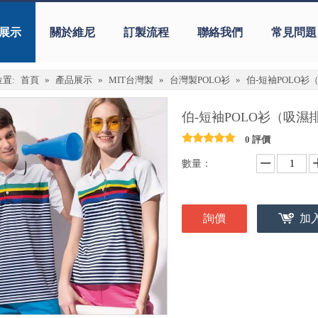
展示
關於維尼
訂製流程
聯絡我們
常見問題
置:
首頁
»
產品展示
»
MIT台灣製
»
台灣製POLO衫
»
伯-短袖POLO衫
伯-短袖POLO衫（吸濕
0 評價
數量：
詢價
加