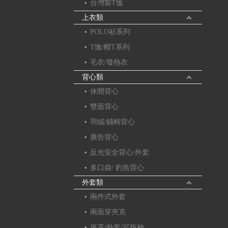
台灣製T恤
上衣類
POLO衫系列
T恤/帽T系列
毛衣/發熱衣
背心類
休閒背心
雙面背心
羽絨/鋪棉背心
廣告背心
反光安全背心/外套
多口袋/ 釣魚背心
外套類
兩件式外套
兩面穿夾克
夾克/外套/可拆袖