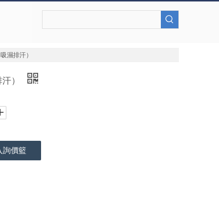
（吸濕排汗）
排汗）
入詢價籃