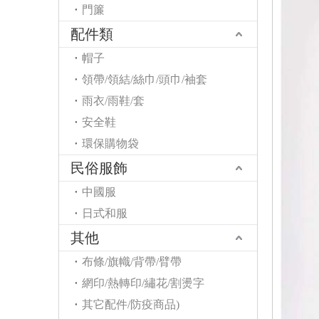
門簾
配件類
帽子
領帶/領結/絲巾/頭巾/袖套
雨衣/雨鞋/套
安全鞋
環保購物袋
民俗服飾
中國服
日式和服
其他
布條/旗幟/背帶/臂帶
網印/熱轉印/繡花/割燙字
其它配件/防疫商品)