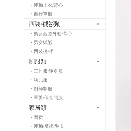
運動上衣/背心
自行車服
西裝/襯衫類
男女西套外套/背心
男女襯衫
西裝褲/裙
制服類
工作服/連身服
幼兒服
廚師制服
軍警/保全制服
家居類
圍裙
運動/魔術/毛巾