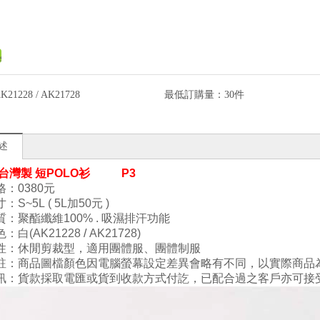
K21228 / AK21728
最低訂購量：
30件
述
- 台灣製 短POLO衫
P3
：0380
元
寸
：S
~5L
( 5
L加50元 )
質
：
聚酯纖維100
%
. 吸濕排汗功能
色
：白(
AK21228
/
AK21728
)
性
：
休閒剪裁型
，
適用團體服、團體制服
註：商品圖檔顏色因電腦螢幕設定差異會略有不同，以實際商品
訊：貨款採取電匯或貨到收款方式付訖，已配合過之客戶亦可接