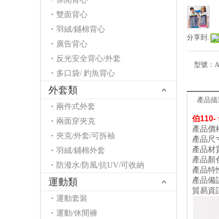
雙面背心
羽絨/鋪棉背心
分享到:
廣告背心
反光安全背心/外套
型號：
A
多口袋/ 釣魚背心
外套類
產品描
兩件式外套
伯110
兩面穿夾克
產品價格
夾克/外套/可拆袖
產品尺
產品材
羽絨/鋪棉外套
產品顏
防潑水/防風/抗UV/可收納
產品特
產品備
運動類
貿易資
運動套裝
運動/休閒褲