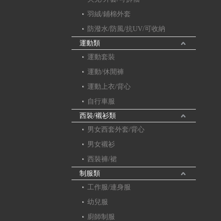
羽絨/鋪棉外套
防潑水/防風/抗UV/可收納
運動類
運動套裝
運動/休閒褲
運動上衣/背心
自行車服
西裝/襯衫類
男女西套外套/背心
男女襯衫
西裝褲/裙
制服類
工作服/連身服
幼兒服
廚師制服