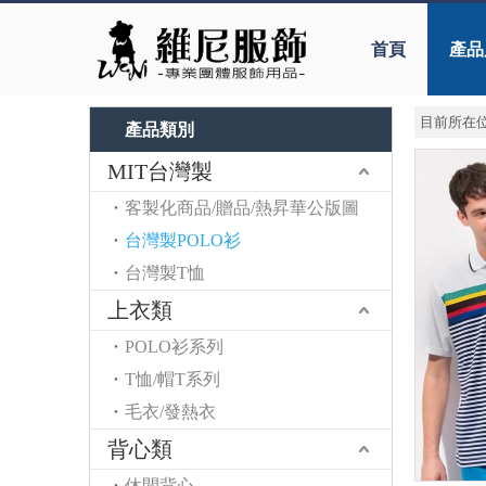
首頁
產品
目前所在位
產品類別
MIT台灣製
客製化商品/贈品/熱昇華公版圖
台灣製POLO衫
台灣製T恤
上衣類
POLO衫系列
T恤/帽T系列
毛衣/發熱衣
背心類
休閒背心