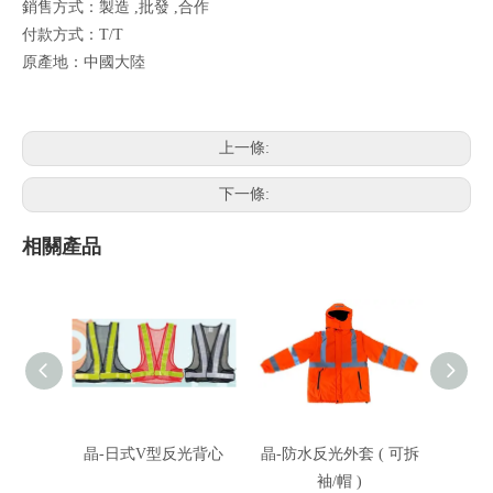
銷售方式：製造 ,批發 ,合作
付款方式：T/T
原產地：中國大陸
上一條:
下一條:
相關產品
晶-日式V型反光背心
晶-防水反光外套 ( 可拆
蓉-反
袖/帽 )