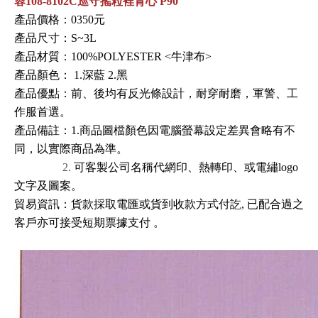
蓉108-8102C巡守搖粒裡背心 P90
產品價格：0350元
產品尺寸：S~3L
產品材質：100
%POLYESTER <牛津布>
產品顏色： 1.深藍 2.黑
產品優點：
前
、
後
均有反光條設計
，
耐穿耐磨
，
軍警
、
工
作服首選
。
產品備註：1.商品圖檔顏色因電腦螢幕設定差異會略有不
同，以實際商品為準。
2.
可客製公司名稱代網印、熱轉印、或電繡logo
文字及圖案。
貿易資訊
：
貨款採取電匯或貨到收款方式付訖, 已配合過之
客戶亦可接受短期票據支付
。