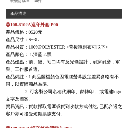
最低訂購量：
30件
產品描述
蓉108-8102A巡守外套 P90
產品價格：0520元
產品尺寸：S~3L
產品材質：100%POLYESTER <背後識別布可取下>
產品顏色： 1.深藍 2.黑
產品優點：
前
、
後
、
袖口均有反光條設計
，
耐穿耐磨
，
軍
警
、
工作服首選
。
產品備註：1.商品圖檔顏色因電腦螢幕設定差異會略有不
同，以實際商品為準。
2.
可客製公司名稱代網印、熱轉印
、或電繡logo
文字及圖案。
貿易資訊
：
貨款採取電匯或貨到收款方式付訖, 已配合過之
客戶亦可接受短期票據支付
。