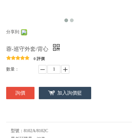
分享到:
蓉-巡守外套/背心
0 評價
數量：
詢價
加入詢價籃
型號：
8102A/8102C