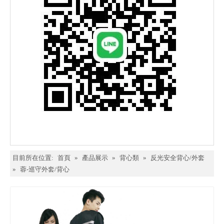
目前所在位置:
首頁
»
產品展示
»
背心類
»
反光安全背心/外套
»
蓉-巡守外套/背心