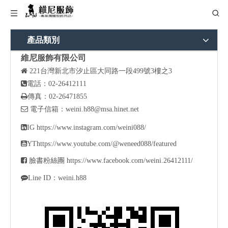
產品類別
維尼服飾有限公司

221
台灣新北市汐止區大同路一段499號3樓之3

電話：02-26412111

傳真：02-26471855

電子信箱：
weini.h88@msa.hinet.net

IG
https://www.instagram.com/weini088/

YT
https://www.youtube.com/@weneed088/featured

臉書粉絲團
https://www.facebook.com/weini.26412111/

Line ID：weini.h88