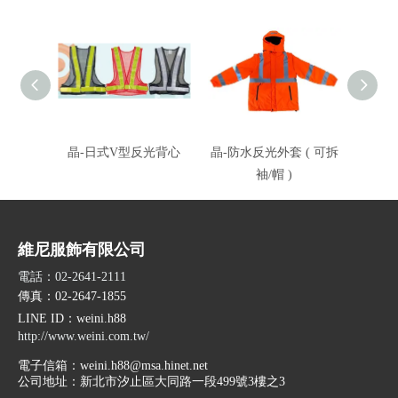
晶-日式V型反光背心
晶-防水反光外套 ( 可拆
蓉-反
袖/帽 )
維尼服飾有限公司
電話：02-2641-2111
傳真：02-2647-1855
LINE ID
：weini.h88
http://www.weini.com.tw/
電子信箱：
weini.h88@msa.hinet.net
公司地址：
新北市汐止區大同路一段499號3樓之3