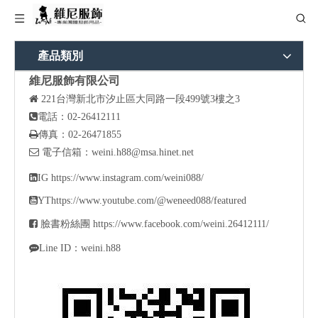
產品類別
維尼服飾有限公司

221
台灣新北市汐止區大同路一段499號3樓之3

電話：02-26412111

傳真：02-26471855

電子信箱：
weini.h88@msa.hinet.net

IG
https://www.instagram.com/weini088/

YT
https://www.youtube.com/@weneed088/featured

臉書粉絲團
https://www.facebook.com/weini.26412111/

Line ID：weini.h88