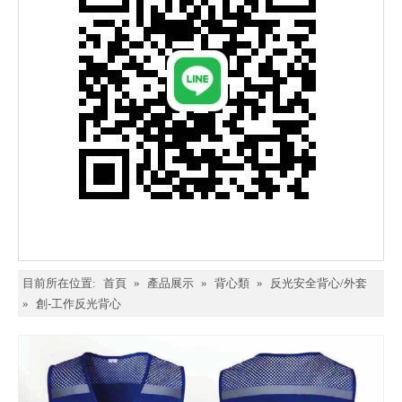
目前所在位置:
首頁
»
產品展示
»
背心類
»
反光安全背心/外套
»
創-工作反光背心