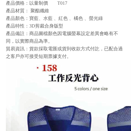
產品價格：以量制價 T017
產品材質
：
聚酯纖維
產品顏色
：寶藍、水藍
、紅色
、橘色
、螢光綠
產品特性
：
3D剪裁合身版型
產品備註：商品圖檔顏色因電腦螢幕設定差異會略有不
同，以實際商品為準。
貿易資訊：貨款採取電匯或貨到收款方式付訖，已配合過
之客戶亦可接受短期票據支付。