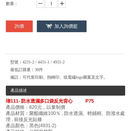
數量：
詢價
加入詢價籃
型號：
4231-2 / 4431-1 / 4931-2
最低訂購量：
30件
備註：
可代客印刷、熱轉印、或電繡logo圖案及文字。
產品描述
瑋
111- 防水透濕多口袋反光背心
P75
產品價格：620元
，以量制價
產品材質：
聚酯纖維100
％ . 防水透濕、
輕鋪棉、
防潑水處
理 . 前後反光貼條
產品顏色
：
黑色(4931-2)