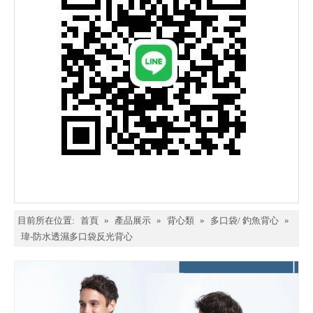
目前所在位置:
首頁
»
產品展示
»
背心類
»
多口袋/ 釣魚背心
»
瑋-防水透濕多口袋反光背心