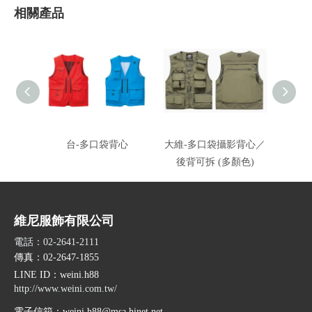
相關產品
台-多口袋背心
大維-多口袋攝影背心／
蓉-單
後背可拆 (多顏色)
維尼服飾有限公司
電話：02-2641-2111
傳真：02-2647-1855
LINE ID
：weini.h88
http://www.weini.com.tw/
電子信箱：
weini.h88@msa.hinet.net