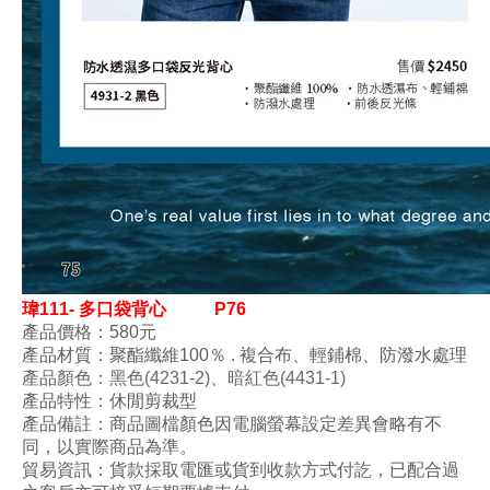
瑋
111- 多口袋背心
P76
產品價格：580元
產品材質：
聚酯纖維100
％ . 複合布
、輕鋪棉、
防潑水處理
產品顏色
：
黑色(4231-2)
、
暗
紅色(4431-1)
產品特性：
休閒剪裁型
產品備註：商品圖檔顏色因電腦螢幕設定差異會略有不
同，以實際商品為準。
貿易資訊：貨款採取電匯或貨到收款方式付訖，已配合過