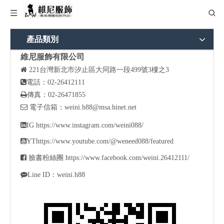
產品類別
維尼服飾有限公司

221
台灣新北市汐止區大同路一段499號3樓之3

電話：02-26412111

傳真：02-26471855

電子信箱：
weini.h88@msa.hinet.net

IG
https://www.instagram.com/weini088/

YT
https://www.youtube.com/@weneed088/featured

臉書粉絲團
https://www.facebook.com/weini.26412111/

Line ID：weini.h88