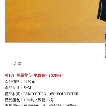
蓉108- 單層背心<平織布> ( 3380A )
產品價格：0270元
產品尺寸：S~3L
產品材質：
35%COTTON
，65%POLYESTER
產品顏色：1.卡其 2.
深藍
3.橘