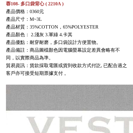
蓉108- 多口袋背心 ( 2210A )
產品價格：0360元
產品尺寸：M~3L
產品材質：
35%COTTON
，65%POLYESTER
產品顏色： 2.淺灰 3.軍綠 4.卡其
產品優點：耐穿耐磨
，多口袋設計方便置物
。
產品備註：商品圖檔顏色因電腦螢幕設定差異會略有不
同，以實際商品為準。
貿易資訊
：
貨款採取電匯或貨到收款方式付訖, 已配合過之
客戶亦可接受短期票據支付
。