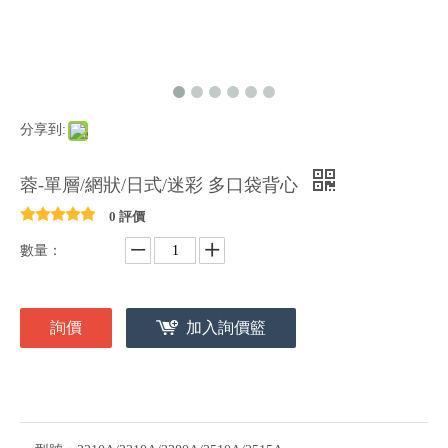
分享到:
蓉-單層/網狀/日式/迷彩 多口袋背心
0 評價
數量：
詢價
加入詢價籃