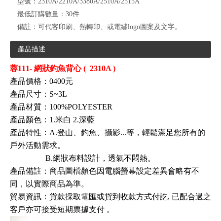
型號：
2310A/2210A/3380A/2510A/2515A
最低訂購數量：
30件
備註：
可代客印刷、熱轉印、或電繡logo圖案及文字。
產品描述
蓉111- 網狀釣魚背心 (
2310A )
產品價格：0400元
產品尺寸：S~3L
產品材質：100
%POLYESTER
產品顏色：1.米白 2.深藍
產品特性：
A.登山
、釣魚
、攝影...等
，
輕鬆滿足您所有的
戶外活動需求
。
B.網狀布料設計
，透氣不悶熱
。
產品備註：商品圖檔顏色因電腦螢幕設定差異會略有不
同，以實際商品為準。
貿易資訊
：
貨款採取電匯或貨到收款方式付訖, 已配合過之
客戶亦可接受短期票據支付
。