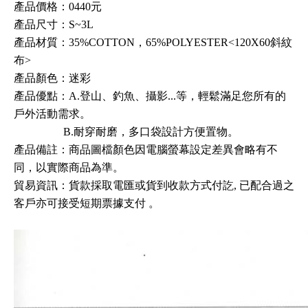
產品價格：0440元
產品尺寸：S~3L
產品材質：
35%COTTON
，65%POLYESTER
<120X60斜紋
布>
產品顏色：迷彩
產品優點：
A.登山
、釣魚
、攝影...等
，
輕鬆滿足您所有的
戶外活動需求
。
B.耐穿耐磨
，多口袋設計方便置物
。
產品備註：商品圖檔顏色因電腦螢幕設定差異會略有不
同，以實際商品為準。
貿易資訊
：
貨款採取電匯或貨到收款方式付訖, 已配合過之
客戶亦可接受短期票據支付
。