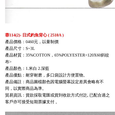
蓉114(2)- 日式釣魚背心 ( 2510A )
產品價格：0460元，以量制價
產品尺寸：S~3L
產品材質：
35%COTTON
，65%POLYESTER<120X60斜紋
布>
產品顏色：1.米白 2.深藍
產品優點：耐穿耐磨
，多口袋設計方便置物
。
產品備註：商品圖檔顏色因電腦螢幕設定差異會略有不
同，以實際商品為準。
貿易資訊
：
貨款採取電匯或貨到收款方式付訖, 已配合過之
客戶亦可接受短期票據支付
。