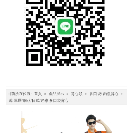
目前所在位置:
首頁
»
產品展示
»
背心類
»
多口袋/ 釣魚背心
»
蓉-單層/網狀/日式/迷彩 多口袋背心