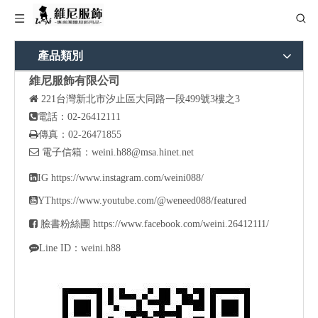
產品類別
維尼服飾有限公司

221
台灣新北市汐止區大同路一段499號3樓之3

電話：02-26412111

傳真：02-26471855

電子信箱：
weini.h88@msa.hinet.net

IG
https://www.instagram.com/weini088/

YT
https://www.youtube.com/@weneed088/featured

臉書粉絲團
https://www.facebook.com/weini.26412111/

Line ID：weini.h88