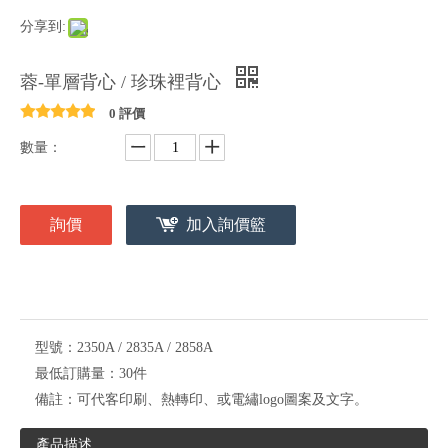
分享到:
蓉-單層背心 / 珍珠裡背心
0 評價
數量：
詢價
加入詢價籃
型號：
2350A / 2835A / 2858A
最低訂購量：
30件
備註：
可代客印刷、熱轉印、或電繡logo圖案及文字。
產品描述