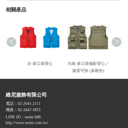
相關產品
台-多口袋背心
大維-多口袋攝影背心／
捷-7
後背可拆 (多顏色)
維尼服飾有限公司
電話：02-2641-2111
傳真：02-2647-1855
LINE ID
：weini.h88
http://www.weini.com.tw/