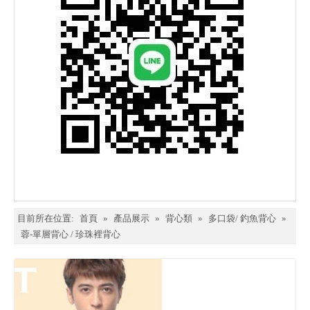
目前所在位置:
首頁
»
產品展示
»
背心類
»
多口袋/ 釣魚背心
»
蓉-單層背心 / 珍珠裡背心