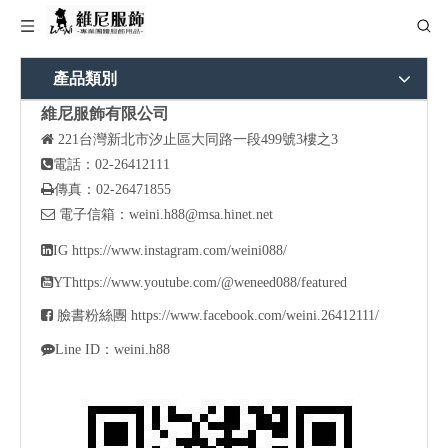
產品類別
維尼服飾有限公司

221
台灣新北市汐止區大同路一段499號3樓之3

電話：02-26412111

傳真：02-26471855

電子信箱：
weini.h88@msa.hinet.net

IG
https://www.instagram.com/weini088/

YT
https://www.youtube.com/@weneed088/featured

臉書粉絲團
https://www.facebook.com/weini.26412111/

Line ID：weini.h88