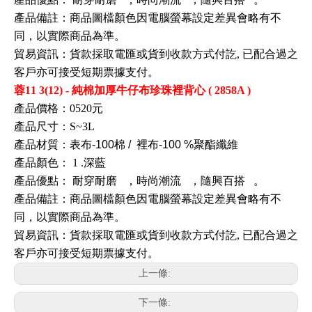
產品備註：商品圖檔顏色因電腦螢幕設定差異會略有不
同，以實際商品為準。
貿易資訊
：
貨款採取電匯或貨到收款方式付訖, 已配合過之
客戶亦可接受短期票據支付
。
蓉11
3(12)
- 純棉加厚牛仔布珍珠裡背心 ( 2858A )
產品價格：0520元
產品尺寸：S~3L
產品材質：表布-100棉 /
裡布-100
%聚酯纖維
產品顏色：
1
.深藍
產品優點：
耐穿耐磨
，時尚潮流
，隨興百搭
。
產品備註：商品圖檔顏色因電腦螢幕設定差異會略有不
同，以實際商品為準。
貿易資訊
：
貨款採取電匯或貨到收款方式付訖, 已配合過之
客戶亦可接受短期票據支付
。
上一條:
下一條: