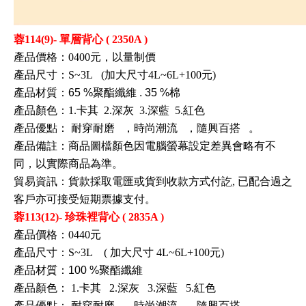
蓉114(9)- 單層背心 ( 2350A )
產品價格：0400元，以量制價
產品尺寸：S~3L (加大尺寸4L~6L+100元)
產品材質：65
%聚酯纖維 . 35
%棉
產品顏色：1.卡其 2.深灰 3.深藍 5.紅色
產品優點：
耐穿耐磨
，時尚潮流
，隨興百搭
。
產品備註：商品圖檔顏色因電腦螢幕設定差異會略有不
同，以實際商品為準。
貿易資訊
：
貨款採取電匯或貨到收款方式付訖, 已配合過之
客戶亦可接受短期票據支付
。
蓉113(12)- 珍珠裡背心 ( 2835A )
產品價格：0440元
產品尺寸：S~3L
(
加大尺寸
4L~6L+100元)
產品材質：100
%聚酯纖維
產品顏色：
1.卡其
2.深灰
3.深藍
5.紅色
產品優點：
耐穿耐磨
，時尚潮流
，隨興百搭
。