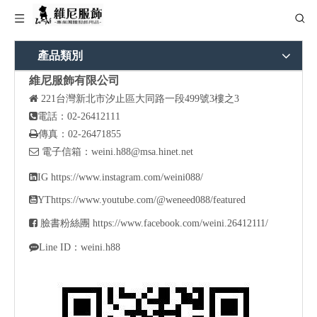
產品類別
維尼服飾有限公司

221
台灣新北市汐止區大同路一段499號3樓之3

電話：02-26412111

傳真：02-26471855

電子信箱：
weini.h88@msa.hinet.net

IG
https://www.instagram.com/weini088/

YT
https://www.youtube.com/@weneed088/featured

臉書粉絲團
https://www.facebook.com/weini.26412111/

Line ID：weini.h88