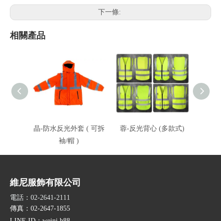
下一條:
相關產品
晶-防水反光外套 ( 可拆
蓉-反光背心 (多款式)
創-
袖/帽 )
維尼服飾有限公司
電話：02-2641-2111
傳真：02-2647-1855
LINE ID
：weini.h88