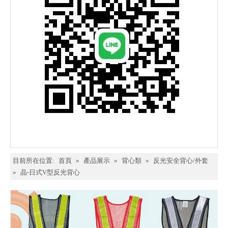
目前所在位置:
首頁
»
產品展示
»
背心類
»
反光安全背心/外套
»
晶-日式V型反光背心