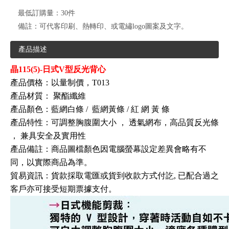
最低訂購量：
30件
備註：
可代客印刷、熱轉印、或電繡logo圖案及文字。
產品描述
晶115(5)-日式V型反光背心
產品價格：以量制價，T013
產品材質：
聚酯纖維
產品顏色：藍網白條 /
藍網黃條 / 紅
網
黃
條
產品特性：可調整胸腹圍大小
，
透氣網布，高品質反光條
，
兼具安全及實用性
產品備註：商品圖檔顏色因電腦螢幕設定差異會略有不
同，以實際商品為準。
貿易資訊
：
貨款採取電匯或貨到收款方式付訖, 已配合過之
客戶亦可接受短期票據支付
。