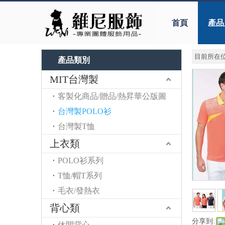
首頁
產品
目前所在位
產品類別
MIT台灣製
客製化商品/贈品/熱昇華公版圖
台灣製POLO衫
台灣製T恤
上衣類
POLO衫系列
T恤/帽T系列
毛衣/發熱衣
背心類
分享到:
休閒背心