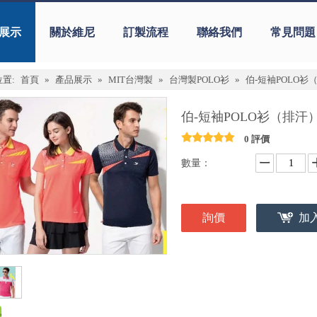
展示
關於維尼
訂製流程
聯絡我們
常見問題
置:
首頁
»
產品展示
»
MIT台灣製
»
台灣製POLO衫
»
伯-短袖POLO衫
伯-短袖POLO衫（排汗
0 評價
數量：
詢價
加