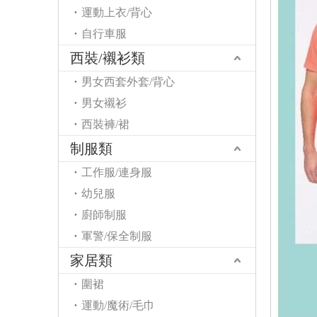
運動上衣/背心
自行車服
西裝/襯衫類
男女西套外套/背心
男女襯衫
西裝褲/裙
制服類
工作服/連身服
幼兒服
廚師制服
軍警/保全制服
家居類
圍裙
運動/魔術/毛巾