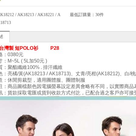
K18212 / AK18213 / AK18221 / A
最低訂購量：
30件
18713
述
- 台灣製 短POLO衫
P28
：0380
元
寸
：M
~5L ( 5L加50元 )
質
：
聚酯纖維100
%
.
排汗纖維
色
：亮橘/黃(
AK18213
/
AK187
13
)
、
丈青
/亮柑(
A
K182
12)
、白
/桃
性
：
休閒剪裁型
，
適用團體服、團體制服
註：商品圖檔顏色因電腦螢幕設定差異會略有不同，以實際商品
訊：貨款採取電匯或貨到收款方式付訖，已配合過之客戶亦可接