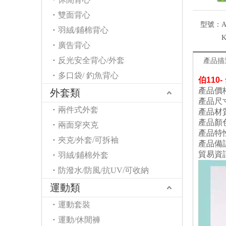
雙面背心
型號：
A
羽絨/鋪棉背心
K
廣告背心
反光安全背心/外套
產品描
多口袋/ 釣魚背心
伯110
產品價格
外套類
產品尺
兩件式外套
產品材
產品顏
兩面穿夾克
產品特
夾克/外套/可拆袖
產品備
貿易資
羽絨/鋪棉外套
防潑水/防風/抗UV/可收納
運動類
運動套裝
運動/休閒褲