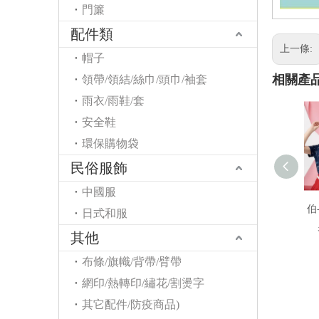
門簾
配件類
上一條:
帽子
相關產
領帶/領結/絲巾/頭巾/袖套
雨衣/雨鞋/套
安全鞋
環保購物袋
民俗服飾
中國服
伯
日式和服
其他
布條/旗幟/背帶/臂帶
網印/熱轉印/繡花/割燙字
其它配件/防疫商品)