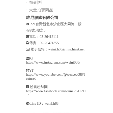
布/副料
大量拍賣商品
維尼服飾有限公司

221
台灣新北市汐止區大同路一段
499號3樓之3

電話：02-26412111

傳真：02-26471855

電子信箱：
weini.h88@msa.hinet.net

IG
https://www.instagram.com/weini088/

YT
https://www.youtube.com/@weneed088/f
eatured

臉書粉絲團
https://www.facebook.com/weini.2641211
1/

Line ID：weini.h88