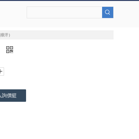
（排汗）
）
入詢價籃