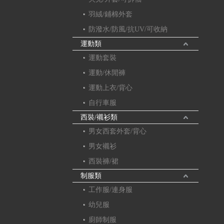
羽絨/鋪棉外套
防潑水/防風/抗UV/可收納
運動類
運動套裝
運動/休閒褲
運動上衣/背心
自行車服
西裝/襯衫類
男女西套外套/背心
男女襯衫
西裝褲/裙
制服類
工作服/連身服
幼兒服
廚師制服