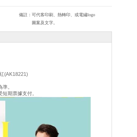
備註：
可代客印刷、熱轉印、或電繡logo
圖案及文字。
紅(
AK18
221
)
為準。
受短期票據支付。