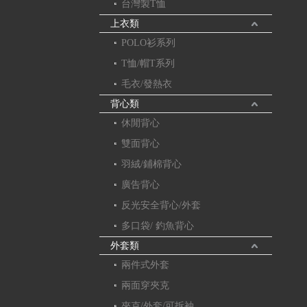
台灣製T恤
上衣類
POLO衫系列
T恤/帽T系列
毛衣/發熱衣
背心類
休閒背心
雙面背心
羽絨/鋪棉背心
廣告背心
反光安全背心/外套
多口袋/ 釣魚背心
外套類
兩件式外套
兩面穿夾克
夾克/外套/可拆袖