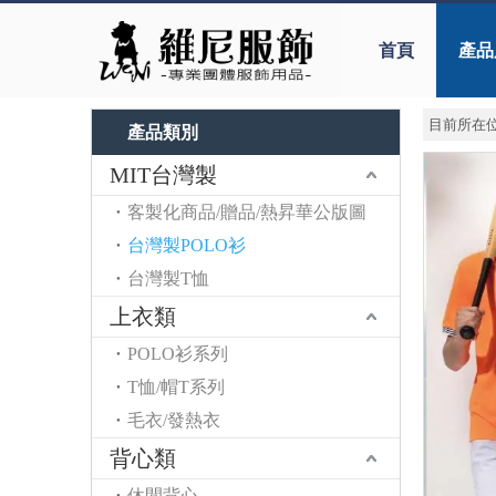
首頁
產品
目前所在位
產品類別
MIT台灣製
客製化商品/贈品/熱昇華公版圖
台灣製POLO衫
台灣製T恤
上衣類
POLO衫系列
T恤/帽T系列
毛衣/發熱衣
背心類
休閒背心