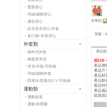
雙面背心
羽絨/鋪棉背心
分享到:
廣告背心
反光安全背心/外套
型號：
A
多口袋/ 釣魚背心
外套類
產品描
兩件式外套
兩面穿夾克
伯110-
產品價格
夾克/外套/可拆袖
產品尺
羽絨/鋪棉外套
產品材
產品顏
防潑水/防風/抗UV/可收納
產品特
運動類
產品備
貿易資
運動套裝
運動/休閒褲