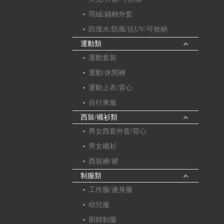
羽絨/鋪棉外套
防潑水/防風/抗UV/可收納
運動類
運動套裝
運動/休閒褲
運動上衣/背心
自行車服
西裝/襯衫類
男女西套外套/背心
男女襯衫
西裝褲/裙
制服類
工作服/連身服
幼兒服
廚師制服