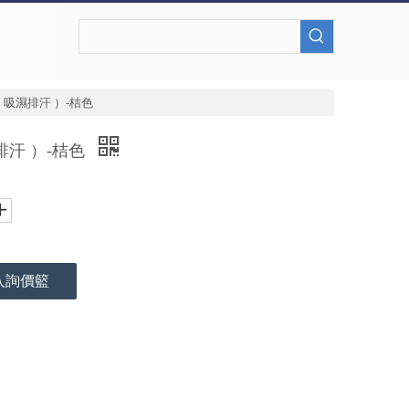
（ 吸濕排汗 ）-桔色
排汗 ）-桔色
入詢價籃