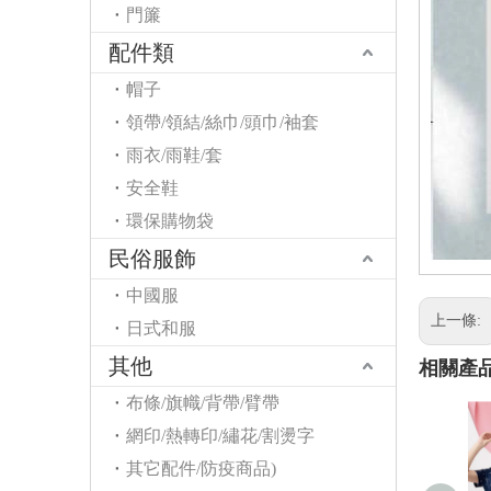
門簾
配件類
帽子
領帶/領結/絲巾/頭巾/袖套
雨衣/雨鞋/套
安全鞋
環保購物袋
民俗服飾
中國服
上一條:
日式和服
其他
相關產
布條/旗幟/背帶/臂帶
網印/熱轉印/繡花/割燙字
其它配件/防疫商品)