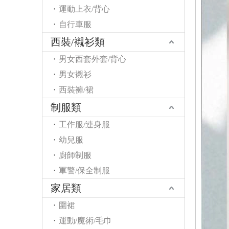
運動上衣/背心
自行車服
西裝/襯衫類
男女西套外套/背心
男女襯衫
西裝褲/裙
制服類
工作服/連身服
幼兒服
廚師制服
軍警/保全制服
家居類
圍裙
運動/魔術/毛巾