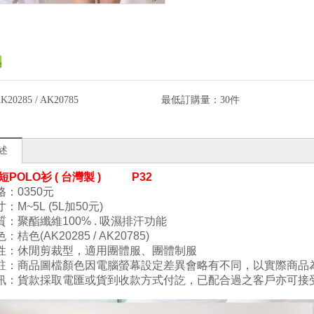
K20285 / AK20785
最低訂購量：
30件
述
 短POLO衫 ( 台灣製 )
P32
：0350
元
寸
：M
~5L
(5L加50元)
質
：
聚酯纖維100
%
. 吸濕
排汗功能
色
：桔色(
AK20285 /
AK20785)
性
：
休閒剪裁型
，
適用團體服、團體制服
註：商品圖檔顏色因電腦螢幕設定差異會略有不同，以實際商品
訊：貨款採取電匯或貨到收款方式付訖，已配合過之客戶亦可接