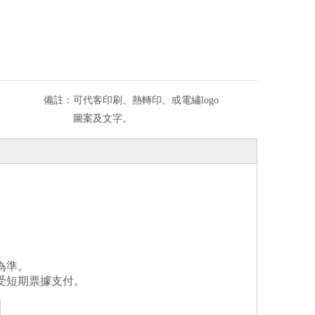
備註：
可代客印刷、熱轉印、或電繡logo
圖案及文字。
為準。
受短期票據支付。