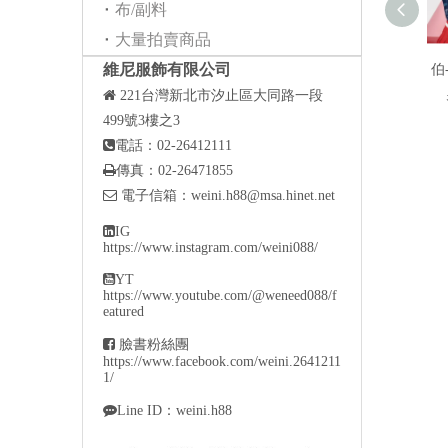
布/副料
大量拍賣商品
維尼服飾有限公司
伯

221
台灣新北市汐止區大同路一段
499號3樓之3

電話：02-26412111

傳真：02-26471855

電子信箱：
weini.h88@msa.hinet.net

IG
https://www.instagram.com/weini088/

YT
https://www.youtube.com/@weneed088/f
eatured

臉書粉絲團
https://www.facebook.com/weini.2641211
1/

Line ID：weini.h88