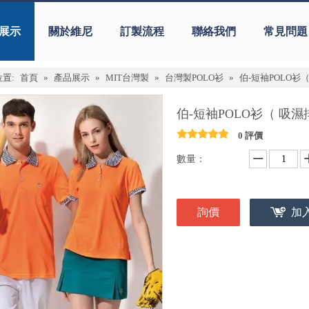
展示
關於維尼
訂製流程
聯絡我們
常見問題
置:
首頁
»
產品展示
»
MIT台灣製
»
台灣製POLO衫
»
伯-短袖POLO衫
伯-短袖POLO衫（ 吸濕
0 評價
數量：
詢價
加