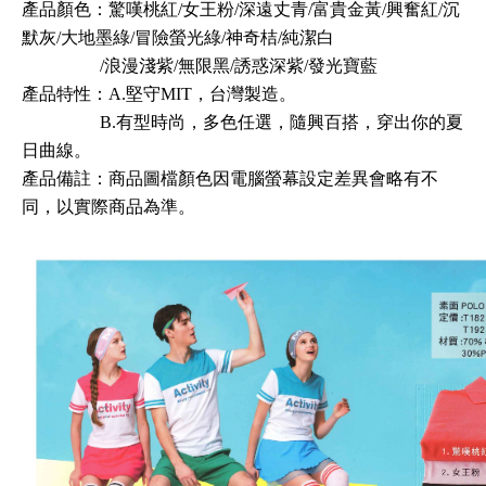
產品顏色：驚嘆桃紅/女王粉/深遠丈青/富貴金黃/興奮紅/沉
默灰/大地墨綠/冒險螢光綠/神奇桔/純潔白
/浪漫淺紫/無限黑/誘惑深紫/發光寶藍
產品
特性
：A.堅守MIT，台灣製造。
B.有型時尚，多色任選，隨興百搭，穿出你的夏
日曲線。
產品備註：商品圖檔顏色因電腦螢幕設定差異會略有不
同，以實際商品為準。