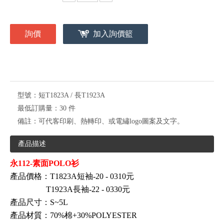
詢價
加入詢價籃
型號：
短T1823A / 長T1923A
最低訂購量：
30 件
備註：
可代客印刷、熱轉印、或電繡logo圖案及文字。
產品描述
永112-素面POLO衫
產品價格：T1823A短袖-20 - 0310元
T1923A長袖-22 - 0330元
產品尺寸：S~5L
產品材質：70%棉+30%POLYESTER