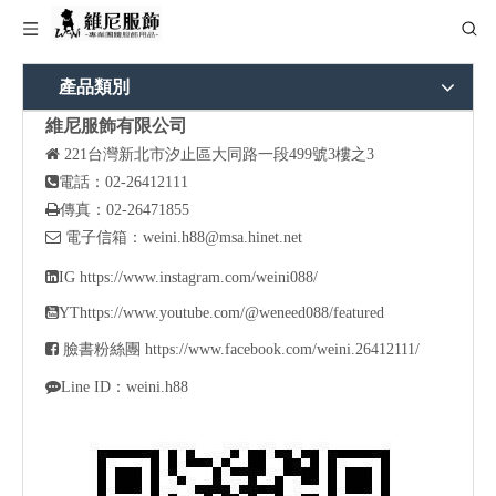
產品類別
維尼服飾有限公司

221
台灣新北市汐止區大同路一段499號3樓之3

電話：02-26412111

傳真：02-26471855

電子信箱：
weini.h88@msa.hinet.net

IG
https://www.instagram.com/weini088/

YT
https://www.youtube.com/@weneed088/featured

臉書粉絲團
https://www.facebook.com/weini.26412111/

Line ID：weini.h88