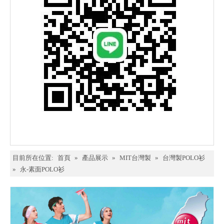
目前所在位置:
首頁
»
產品展示
»
MIT台灣製
»
台灣製POLO衫
»
永-素面POLO衫