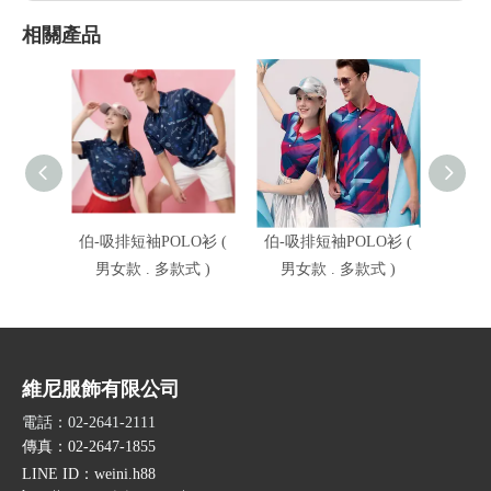
相關產品
伯-吸排短袖POLO衫 (
伯-吸排短袖POLO衫 (
伯-吸
男女款 . 多款式 )
男女款 . 多款式 )
男女
維尼服飾有限公司
電話：02-2641-2111
傳真：02-2647-1855
LINE ID
：weini.h88