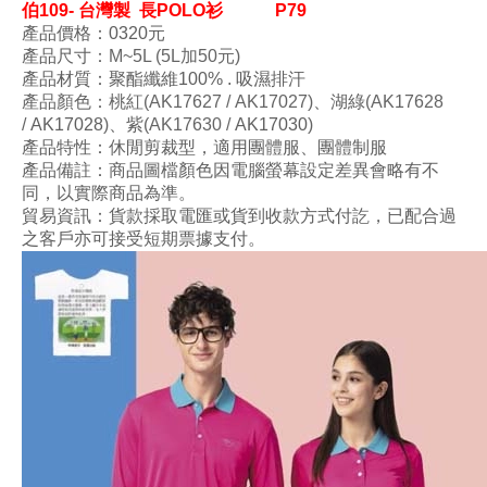
伯109- 台灣製 長POLO衫
P79
產品價格：0320
元
產品尺寸
：M
~5L (5L加50元)
產品材質
：
聚酯纖維100
% . 吸濕排汗
產品顏色
：桃紅
(AK17627 /
AK1
7027
)
、湖綠
(AK17628
/
AK17
028
)
、紫
(AK17630 /
AK
17030
)
產品特性
：
休閒剪裁型
，
適用團體服、團體制服
產品備註：商品圖檔顏色因電腦螢幕設定差異會略有不
同，以實際商品為準。
貿易資訊：貨款採取電匯或貨到收款方式付訖，已配合過
之客戶亦可接受短期票據支付。