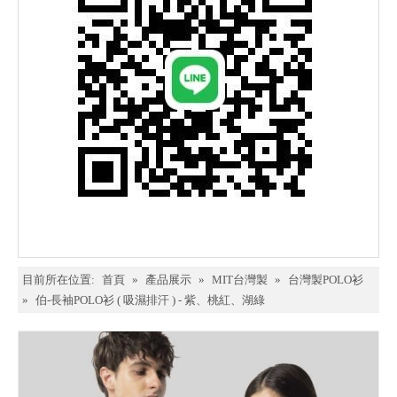
目前所在位置:
首頁
»
產品展示
»
MIT台灣製
»
台灣製POLO衫
»
伯-長袖POLO衫 ( 吸濕排汗 ) - 紫、桃紅、湖綠