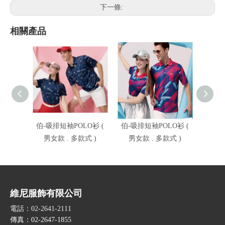
下一條:
相關產品
伯-吸排短袖POLO衫 (
伯-吸排短袖POLO衫 (
伯-吸
男女款 . 多款式 )
男女款 . 多款式 )
男女
維尼服飾有限公司
電話：02-2641-2111
傳真：02-2647-1855