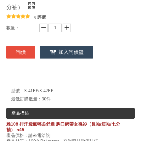
分袖）
0 評價
數量：
詢價
加入詢價籃
型號：
S-41EF/S-42EF
最低訂購數量：
30件
產品描述
雅
108
排汗透氣輕柔舒適 胸口綁帶女襯衫（長袖/短袖/七分
袖）
p45
產品價格：請來電洽詢