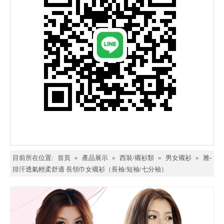
目前所在位置:
首頁
»
產品展示
»
西裝/襯衫類
»
男女襯衫
»
雅-
排汗透氣輕柔舒適 長領巾女襯衫（長袖/短袖/七分袖）