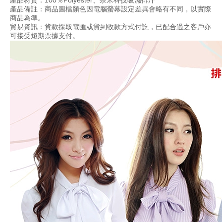
產品材質：10
0
％
Polyester、奈米科技吸濕排汗
產品備註：商品圖檔顏色因電腦螢幕設定差異會略有不同，以實際
商品為準。
貿易資訊：貨款採取電匯或貨到收款方式付訖，已配合過之客戶亦
可接受短期票據支付。