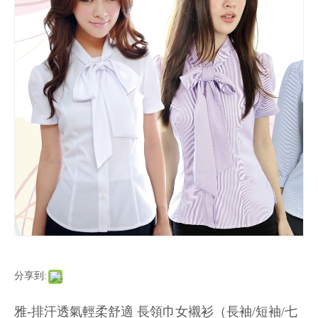
分享到:
雅-排汗透氣輕柔舒適 長領巾女襯衫（長袖/短袖/七