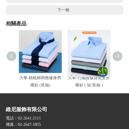
下一條:
相關產品
大華-精梳棉商務修身男
大華-竹纖維修身免燙男
大太能
襯衫 (長袖)
襯衫 ( 短/長袖 )
維尼服飾有限公司
電話：02-2641-2111
傳真：02-2647-1855