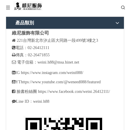
產品類別
維尼服飾有限公司

221
台灣新北市汐止區大同路一段499號3樓之3

電話：02-26412111

傳真：02-26471855

電子信箱：
weini.h88@msa.hinet.net

IG
https://www.instagram.com/weini088/

YT
https://www.youtube.com/@weneed088/featured

臉書粉絲團
https://www.facebook.com/weini.26412111/

Line ID：weini.h88