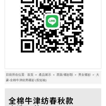
目前所在位置:
首頁
»
產品展示
»
西裝/襯衫類
»
男女襯衫
»
大
豪-全棉牛津紡男襯衫 (長短袖)