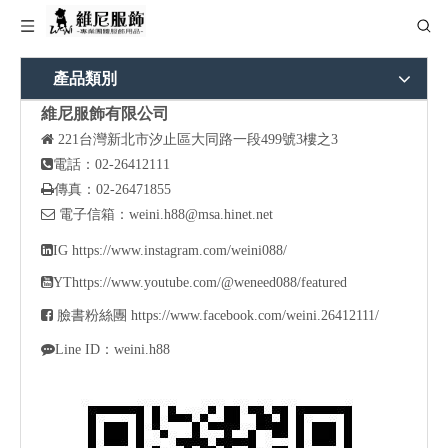
產品類別
維尼服飾有限公司

221
台灣新北市汐止區大同路一段499號3樓之3

電話：02-26412111

傳真：02-26471855

電子信箱：
weini.h88@msa.hinet.net

IG
https://www.instagram.com/weini088/

YT
https://www.youtube.com/@weneed088/featured

臉書粉絲團
https://www.facebook.com/weini.26412111/

Line ID：weini.h88