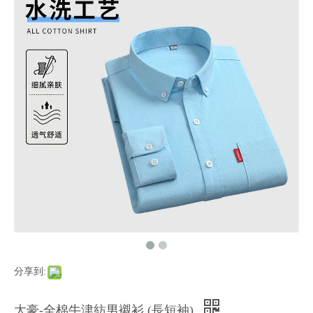
分享到:
大豪-全棉牛津紡男襯衫 (長短袖)