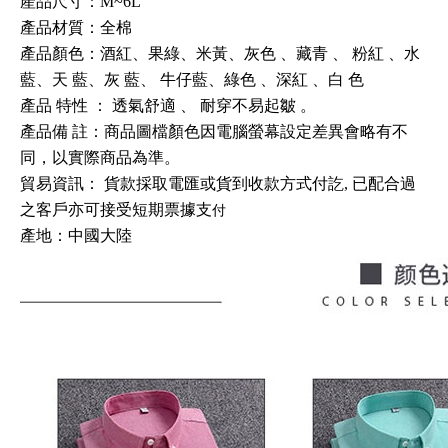
產品尺寸：M~6L
產品材質：全棉
產品顏色：酒紅、果綠、米黃、灰色
、藏青
、
粉紅
、水
藍、天
藍、灰
藍、
牛仔藍、綠色
、深紅
、白
色
產品
特性
：
透氣舒適
、
耐穿不易起皺
。
產品備
註：商品圖檔顏色因電腦螢幕設定差異會略有不
同，以實際商品為準。
貿易資訊
：
貨款採取電匯或貨到收款方式付訖, 已配合過
之客戶亦可接受短期票據支
付
產地：中國大陸