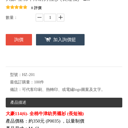
0 評價
數量：
詢價
加入詢價籃
型號：
HZ-201
最低訂購量：
100件
備註：
可代客印刷、熱轉印、或電繡logo圖案及文字。
產品描述
大豪114(6)- 全棉牛津紡男襯衫 (長短袖)
產品價格：約350元 (P0035)
，以量制價