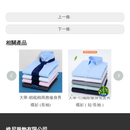
上一條:
下一條:
相關產品
大華-精梳棉商務修身男
大華-竹纖維修身免燙男
大太能
襯衫 (長袖)
襯衫 ( 短/長袖 )
維尼服飾有限公司