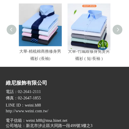
大華-精梳棉商務修身男
大華-竹纖維修身免燙男
大太能
襯衫 (長袖)
襯衫 ( 短/長袖 )
維尼服飾有限公司
電話：02-2641-2111
傳真：02-2647-1855
LINE ID
：weini.h88
http://www.weini.com.tw/
電子信箱：
weini.h88@msa.hinet.net
公司地址：
新北市汐止區大同路一段499號3樓之3