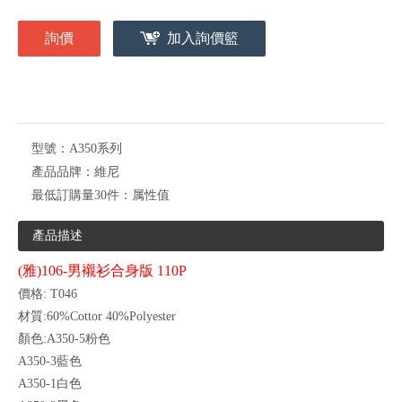
詢價
加入詢價籃
型號：
A350系列
產品品牌：
維尼
最低訂購量30件：
属性值
產品描述
(雅)106-男襯衫合身版 110P
價格: T046
材質:60%Cottor 40%Polyester
顏色:A350-5粉色
A350-3藍色
A350-1白色