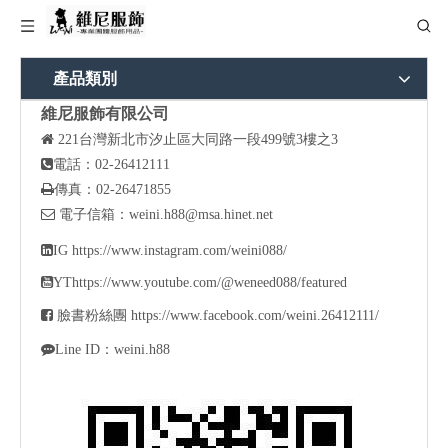
產品類別
維尼服飾有限公司

221
台灣新北市汐止區大同路一段499號3樓之3

電話：02-26412111

傳真：02-26471855

電子信箱：
weini.h88@msa.hinet.net

IG
https://www.instagram.com/weini088/

YT
https://www.youtube.com/@weneed088/featured

臉書粉絲團
https://www.facebook.com/weini.26412111/

Line ID：weini.h88