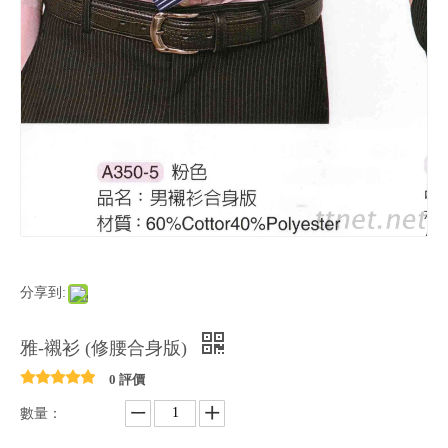
分享到:
雅-襯衫 (修腰合身版)
0 評價
數量：