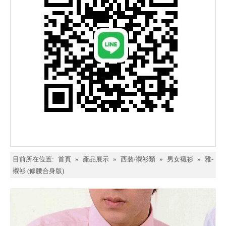
目前所在位置:
首頁
»
產品展示
»
西裝/襯衫類
»
男女襯衫
»
雅-
襯衫 (修腰合身版)