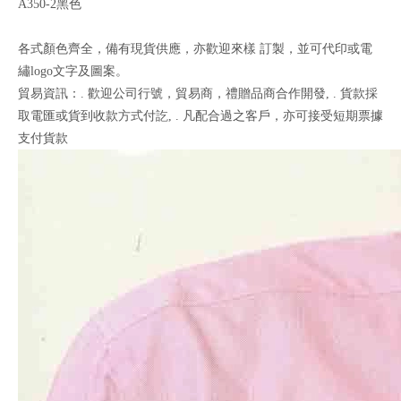
A350-2黑色
各式顏色齊全，備有現貨供應，亦歡迎來樣 訂製，並可代印或電
繡logo文字及圖案。
貿易資訊：. 歡迎公司行號，貿易商，禮贈品商合作開發, . 貨款採
取電匯或貨到收款方式付訖, . 凡配合過之客戶，亦可接受短期票據
支付貨款