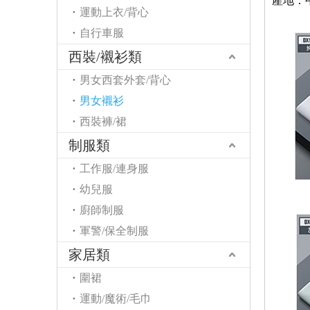
產地：
運動上衣/背心
自行車服
西裝/襯衫類
男女西套外套/背心
男女襯衫
西裝褲/裙
制服類
工作服/連身服
幼兒服
廚師制服
軍警/保全制服
家居類
圍裙
運動/魔術/毛巾