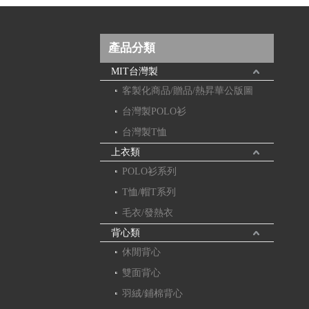
產品分類
MIT台灣製
客製化商品/贈品/熱昇華公版圖
台灣製POLO衫
台灣製T恤
上衣類
POLO衫系列
T恤/帽T系列
毛衣/發熱衣
背心類
休閒背心
雙面背心
羽絨/鋪棉背心