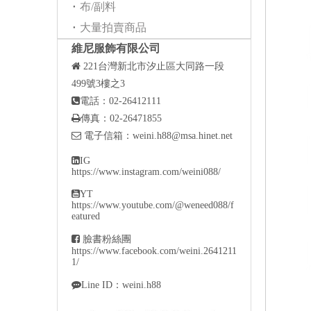
布/副料
大量拍賣商品
維尼服飾有限公司

221
台灣新北市汐止區大同路一段
499號3樓之3

電話：02-26412111

傳真：02-26471855

電子信箱：
weini.h88@msa.hinet.net

IG
https://www.instagram.com/weini088/

YT
https://www.youtube.com/@weneed088/f
eatured

臉書粉絲團
https://www.facebook.com/weini.2641211
1/

Line ID：weini.h88