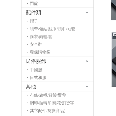
門簾
配件類
帽子
領帶/領結/絲巾/頭巾/袖套
雨衣/雨鞋/套
安全鞋
環保購物袋
民俗服飾
中國服
日式和服
其他
布條/旗幟/背帶/臂帶
網印/熱轉印/繡花/割燙字
其它配件/防疫商品)