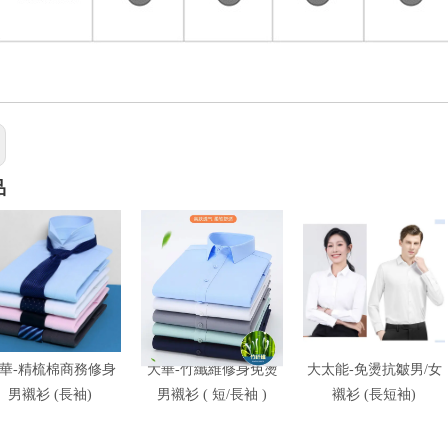
品
華-精梳棉商務修身
大華-竹纖維修身免燙
大太能-免燙抗皺男/女
男襯衫 (長袖)
男襯衫 ( 短/長袖 )
襯衫 (長短袖)