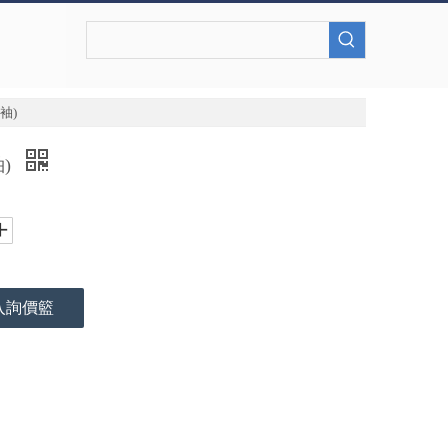
袖)
袖)
入詢價籃