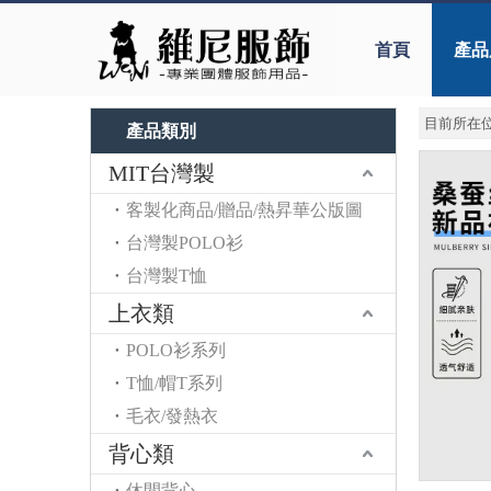
首頁
產品
目前所在位
產品類別
MIT台灣製
客製化商品/贈品/熱昇華公版圖
台灣製POLO衫
台灣製T恤
上衣類
POLO衫系列
T恤/帽T系列
毛衣/發熱衣
背心類
休閒背心