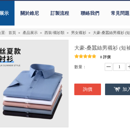
展示
關於維尼
訂製流程
聯絡我們
常見問題
置:
首頁
»
產品展示
»
西裝/襯衫類
»
男女襯衫
»
大豪-桑蠶絲男襯衫 (短
大豪-桑蠶絲男襯衫 (短
0 評價
數量：
詢價
加