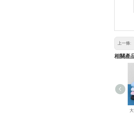
上一條:
相關產
大