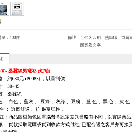
購量：
100件
備註：
可代客印刷、熱轉印、或電繡l
圖案及文字。
述
4(6)- 桑蠶絲男襯衫 (短袖)
約630元 (P0083)
，以量制價
：38~45
質：桑蠶絲
色：
白色
、藍灰
、
豆綠
、灰綠
、豆粉
、藍
色
、黑
色
、灰
色
性
：
透氣舒適
、抗
皺富彈性
。
註：商品圖檔顏色因電腦螢幕設定差異會略有不同，以實際商品
訊
：
貨款採取電匯或貨到收款方式付訖, 已配合過之客戶亦可接