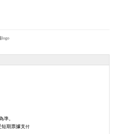
ogo
為準。
受短期票據支
付