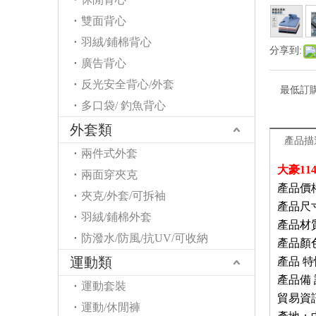
雙面背心
羽絨/鋪棉背心
分享到:
廣告背心
反光安全背心/外套
最低訂
多口袋/ 釣魚背心
外套類
產品描
兩件式外套
大豪11
兩面穿夾克
產品價格：
夾克/外套/可拆袖
產品尺寸
羽絨/鋪棉外套
產品材
防潑水/防風/抗UV/可收納
產品顏
運動類
產品
特
產品備
運動套裝
貿易資
運動/休閒褲