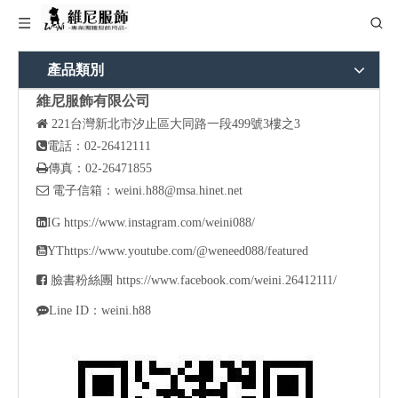
產品類別
維尼服飾有限公司

221
台灣新北市汐止區大同路一段499號3樓之3

電話：02-26412111

傳真：02-26471855

電子信箱：
weini.h88@msa.hinet.net

IG
https://www.instagram.com/weini088/

YT
https://www.youtube.com/@weneed088/featured

臉書粉絲團
https://www.facebook.com/weini.26412111/

Line ID：weini.h88