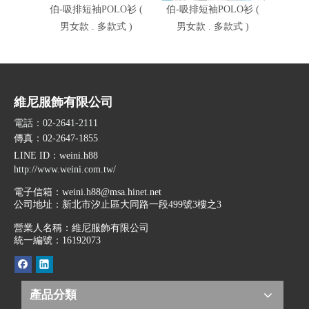
伯-吸排短袖POLO衫 (
伯-吸排短袖POLO衫 (
伯-吸
男女款 . 多款式 )
男女款 . 多款式 )
男女
維尼服飾有限公司
電話：02-2641-2111
傳真：02-2647-1855
LINE ID
：weini.h88
http://www.weini.com.tw/
電子信箱：
weini.h88@msa.hinet.net
公司地址：
新北市汐止區大同路一段499號3樓之3
營業人名稱：維尼服飾有限公司
統一編號：16192073
產品分類