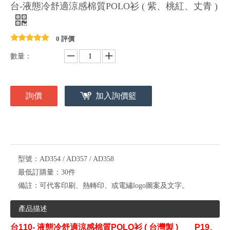
台-液態冷舒適涼感棉質POLO衫 ( 紫、桃紅、丈青 )
0 評價
數量：
詢價
加入詢價籃
型號：
AD354 / AD357 / AD358
最低訂購量：
30件
備註：
可代客印刷、熱轉印、或電繡logo圖案及文字。
產品描述
台
110- 液態冷舒適涼感棉質POLO衫 ( 台灣製 ) P19、