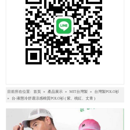
目前所在位置:
首頁
»
產品展示
»
MIT台灣製
»
台灣製POLO衫
»
台-液態冷舒適涼感棉質POLO衫 ( 紫、桃紅、丈青 )