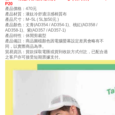
P20
產品價格：470
元
產品材質：液鈦冷舒適涼感棉質布
產品尺寸
：M~5L ( 5L加50元 )
產品顏色：丈青(AD354 / AD354-1)
、
桃紅(AD358 /
AD358-1)
、紫(AD357 / AD357-1)
產品特性：休閒剪裁型
產品備註：商品圖檔顏色因電腦螢幕設定差異會略有不
同，以實際商品為準。
貿易資訊：貨款採取電匯或貨到收款方式付訖，已配合過
之客戶亦可接受短期票據支付。