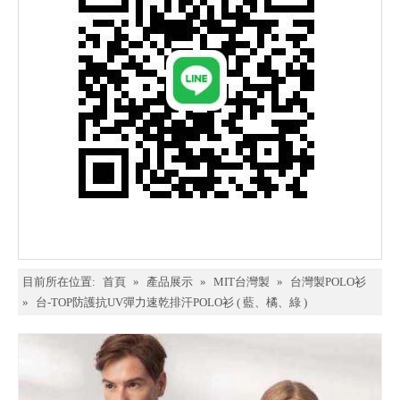
目前所在位置:
首頁
»
產品展示
»
MIT台灣製
»
台灣製POLO衫
»
台-TOP防護抗UV彈力速乾排汗POLO衫 ( 藍、橘、綠 )