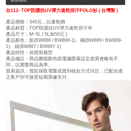
台
112- TOP防護抗UV彈力速乾排汗POLO衫 ( 台灣製 )
產品價格：340
元，以量制價
產品材質：TOP防護抗UV彈力速乾排汗布
產品尺寸
：M~5L ( 5L加50元 )
產品顏色：藍(BW888 / BW888-1)
、橘(BW889 / BW889-
1)、綠(BW887 / BW887-1)
產品特性：休閒剪裁型
產品備註：商品圖檔顏色因電腦螢幕設定差異會略有不
同，以實際商品為準。
貿易資訊：貨款採取電匯或貨到收款方式付訖，已配合過
之客戶亦可接受短期票據支付。