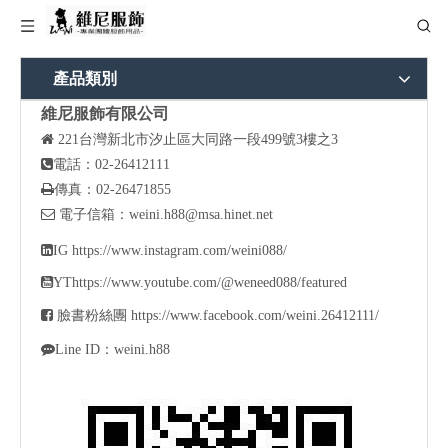
產品類別
維尼服飾有限公司

221
台灣新北市汐止區大同路一段499號3樓之3

電話：02-26412111

傳真：02-26471855

電子信箱：
weini.h88@msa.hinet.net

IG
https://www.instagram.com/weini088/

YT
https://www.youtube.com/@weneed088/featured

臉書粉絲團
https://www.facebook.com/weini.26412111/

Line ID：weini.h88