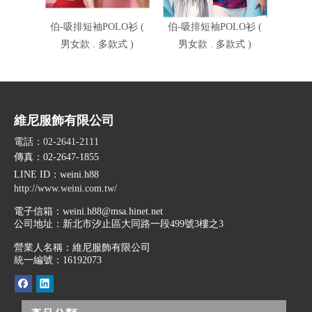
伯-吸排短袖POLO衫 (
伯-吸排短袖POLO衫 (
伯-吸
男女款 . 多款式 )
男女款 . 多款式 )
男女
維尼服飾有限公司
電話：02-2641-2111
傳真：02-2647-1855
LINE ID
：weini.h88
http://www.weini.com.tw/
電子信箱：
weini.h88@msa.hinet.net
公司地址：
新北市汐止區大同路一段499號3樓之3
營業人名稱：維尼服飾有限公司
統一編號：16192073