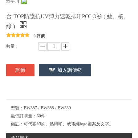
分享到:
台-TOP防護抗UV彈力速乾排汗POLO衫 ( 藍、橘、
綠 )
0 評價
數量：
詢價
加入詢價籃
型號：
BW887 / BW888 / BW889
最低訂購量：
30件
備註：
可代客印刷、熱轉印、或電繡logo圖案及文字。
產品描述