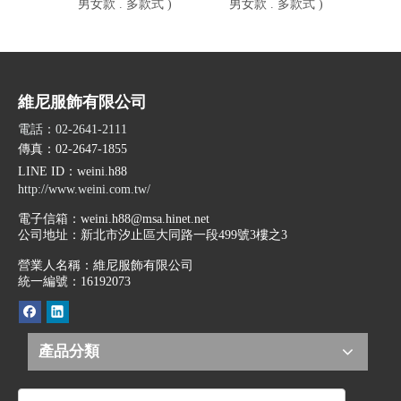
男女款 . 多款式 )
男女款 . 多款式 )
男女
維尼服飾有限公司
電話：02-2641-2111
傳真：02-2647-1855
LINE ID
：weini.h88
http://www.weini.com.tw/
電子信箱：
weini.h88@msa.hinet.net
公司地址：
新北市汐止區大同路一段499號3樓之3
營業人名稱：維尼服飾有限公司
統一編號：16192073
產品分類