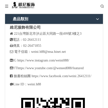
產品類別
維尼服飾有限公司

221
台灣新北市汐止區大同路一段499號3樓之3

電話：02-26412111

傳真：02-26471855

電子信箱：
weini.h88@msa.hinet.net

IG
https://www.instagram.com/weini088/

YT
https://www.youtube.com/@weneed088/featured

臉書粉絲團
https://www.facebook.com/weini.26412111/

Line ID：weini.h88