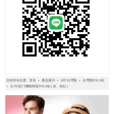
目前所在位置:
首頁
»
產品展示
»
MIT台灣製
»
台灣製POLO衫
»
台-印花CT機能棉質POLO衫 ( 灰、粉紅 )