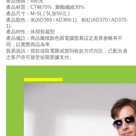
產品價格：490
元
產品材質：CT棉70
% .
聚酯
纖維30
%
產品尺寸
：M~5L ( 5L加50元 )
產品顏色：灰(AD369 /
AD369-1
)、粉紅
(AD370 / AD370-
1)
產品特性：休閒剪裁型
產品備註：商品圖檔顏色因電腦螢幕設定差異會略有不
同，以實際商品為準。
貿易資訊：貨款採取電匯或貨到收款方式付訖，已配合過
之客戶亦可接受短期票據支付。