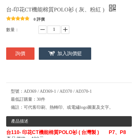
台-印花CT機能棉質POLO衫 ( 灰、粉紅 )
0 評價
數量：
詢價
加入詢價籃
型號：
AD369 / AD369-1 / AD370 / AD370-1
最低訂購量：
30件
備註：
可代客印刷、熱轉印、或電繡logo圖案及文字。
產品描述
台
110- 印花CT機能棉質POLO衫 ( 台灣製 ) P7、P8