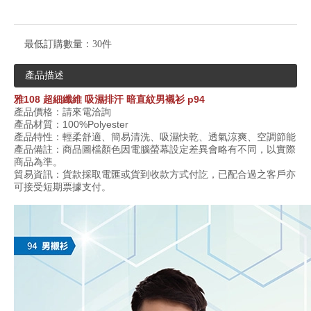
最低訂購數量：
30件
產品描述
雅
108 超細纖維 吸濕排汗 暗直紋
男襯衫
p94
產品價格：請來電洽詢
產品材質：
10
0%
Polyester
產品特性：輕柔舒適、簡易清洗、吸濕快乾、透氣涼爽、空調節能
產品備註：商品圖檔顏色因電腦螢幕設定差異會略有不同，以實際
商品為準。
貿易資訊：貨款採取電匯或貨到收款方式付訖，已配合過之客戶亦
可接受短期票據支付。