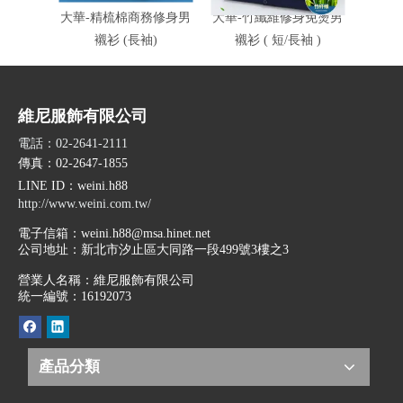
大華-精梳棉商務修身男
大華-竹纖維修身免燙男
大太能
襯衫 (長袖)
襯衫 ( 短/長袖 )
維尼服飾有限公司
電話：02-2641-2111
傳真：02-2647-1855
LINE ID
：weini.h88
http://www.weini.com.tw/
電子信箱：
weini.h88@msa.hinet.net
公司地址：
新北市汐止區大同路一段499號3樓之3
營業人名稱：維尼服飾有限公司
統一編號：16192073
產品分類