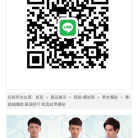
目前所在位置:
首頁
»
產品展示
»
西裝/襯衫類
»
男女襯衫
»
雅-
超細纖維 吸濕排汗 暗直紋男襯衫