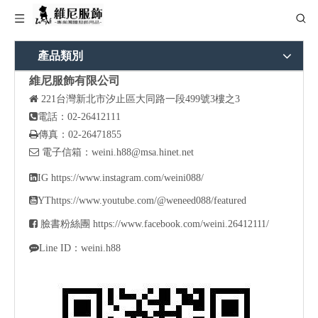
產品類別
維尼服飾有限公司

221
台灣新北市汐止區大同路一段499號3樓之3

電話：02-26412111

傳真：02-26471855

電子信箱：
weini.h88@msa.hinet.net

IG
https://www.instagram.com/weini088/

YT
https://www.youtube.com/@weneed088/featured

臉書粉絲團
https://www.facebook.com/weini.26412111/

Line ID：weini.h88