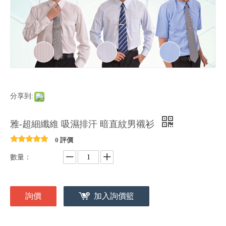
分享到:
雅-超細纖維 吸濕排汗 暗直紋男襯衫
0 評價
數量：
詢價
加入詢價籃