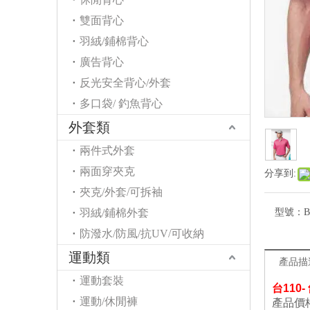
雙面背心
羽絨/鋪棉背心
廣告背心
反光安全背心/外套
多口袋/ 釣魚背心
外套類
兩件式外套
兩面穿夾克
分享到:
夾克/外套/可拆袖
羽絨/鋪棉外套
型號：
B
防潑水/防風/抗UV/可收納
運動類
產品描
運動套裝
台
110
運動/休閒褲
產品價格