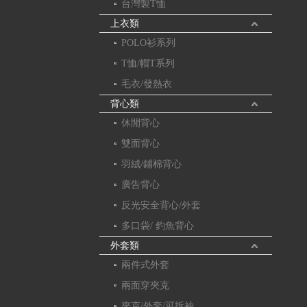
台灣製T恤
上衣類
POLO衫系列
T恤/帽T系列
毛衣/發熱衣
背心類
休閒背心
雙面背心
羽絨/鋪棉背心
廣告背心
反光安全背心/外套
多口袋/ 釣魚背心
外套類
兩件式外套
兩面穿夾克
夾克/外套/可拆袖