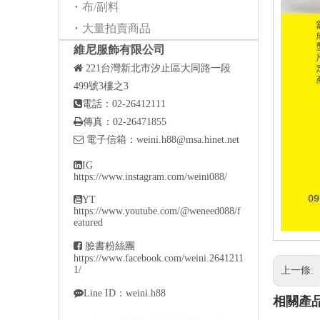
布/副料
大量拍賣商品
維尼服飾有限公司

221
台灣新北市汐止區大同路一段
499號3樓之3

電話：02-26412111

傳真：02-26471855

電子信箱：
weini.h88@msa.hinet.net

IG
https://www.instagram.com/weini088/

YT
https://www.youtube.com/@weneed088/f
eatured

臉書粉絲團
https://www.facebook.com/weini.2641211
1/
上一條:

Line ID：weini.h88
相關產