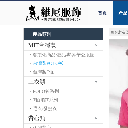
首頁
產品
目前所在位
產品類別
MIT台灣製
客製化商品/贈品/熱昇華公版圖
台灣製POLO衫
台灣製T恤
上衣類
POLO衫系列
T恤/帽T系列
毛衣/發熱衣
背心類
休閒背心