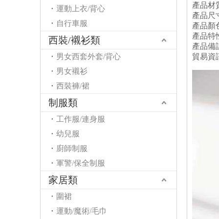
產品材
運動上衣/背心
產品尺
自行車服
產品顏色
產品特
西裝/襯衫類
產品備
男女西套外套/背心
貿易資
男女襯衫
西裝褲/裙
制服類
工作服/連身服
幼兒服
廚師制服
軍警/保全制服
家居類
圍裙
運動/魔術/毛巾