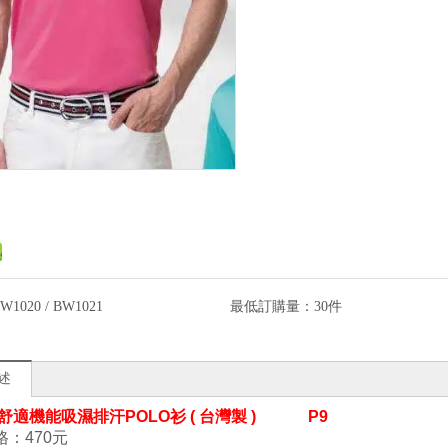
W1020 / BW1021
最低訂購量：
30件
述
- 舒適機能吸濕排汗POLO衫 ( 台灣製 ) P9
：470
元