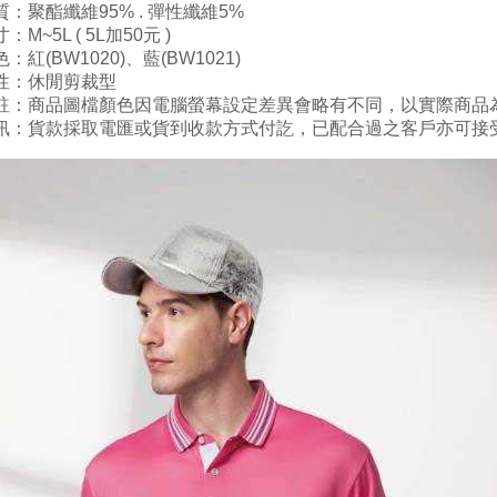
質：
聚酯纖維95% . 彈性
纖維5
%
寸
：M~5L ( 5L加50元 )
：紅(BW1020)
、藍(BW1021)
性：休閒剪裁型
註：商品圖檔顏色因電腦螢幕設定差異會略有不同，以實際商品
訊：貨款採取電匯或貨到收款方式付訖，已配合過之客戶亦可接