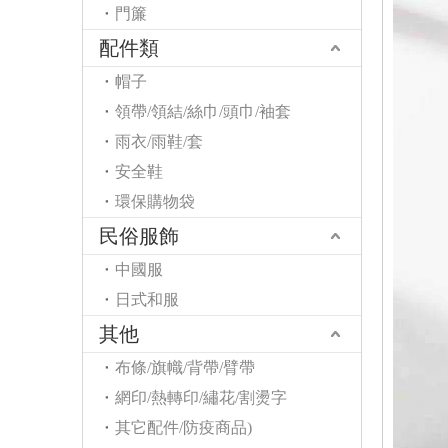
門簾
配件類
帽子
領帶/領結/絲巾/頭巾/袖套
雨衣/雨鞋/套
安全鞋
環保購物袋
民俗服飾
中國服
日式和服
其他
布條/旗幟/背帶/臂帶
網印/熱轉印/繡花/割燙字
其它配件/防疫商品)