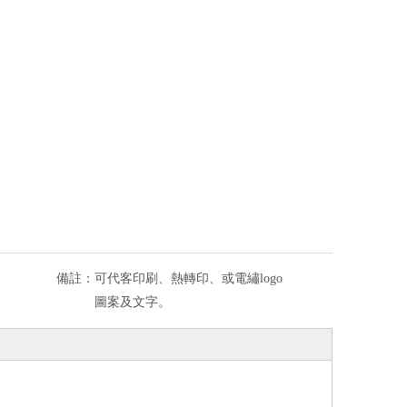
備註：
可代客印刷、熱轉印、或電繡logo
圖案及文字。