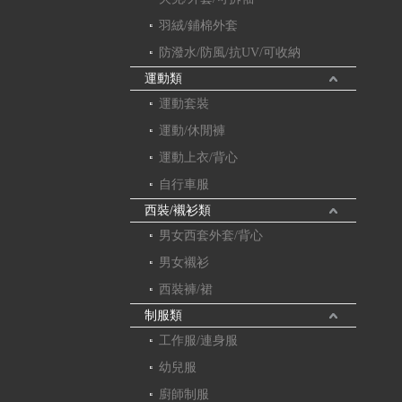
羽絨/鋪棉外套
防潑水/防風/抗UV/可收納
運動類
運動套裝
運動/休閒褲
運動上衣/背心
自行車服
西裝/襯衫類
男女西套外套/背心
男女襯衫
西裝褲/裙
制服類
工作服/連身服
幼兒服
廚師制服