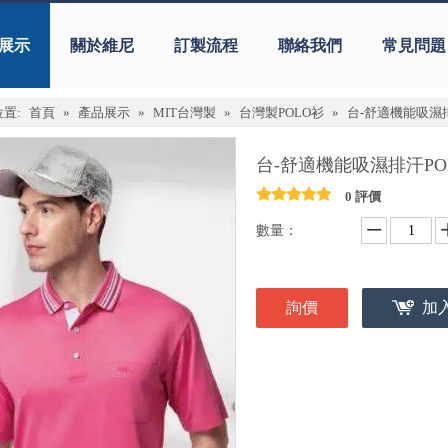
展示
關於維尼
訂製流程
聯絡我們
常見問題
置:
首頁
»
產品展示
»
MIT台灣製
»
台灣製POLO衫
»
台-舒適機能吸濕排汗
台-舒適機能吸濕排汗POL
0 評價
數量：
詢價
加