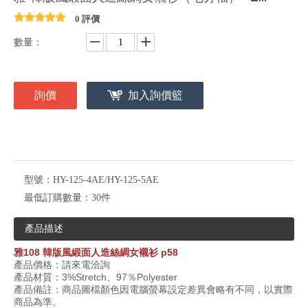
0 評價
數量：
詢價
加入詢價籃
型號：
HY-125-4AE/HY-125-5AE
最低訂購數量：
30件
產品描述
雅
108
韓版風緞面人造絲綢女襯衫
p58
產品價格：請來電洽詢
產品材質：3%Stretch、97
％
Polyester
產品備註：商品圖檔顏色因電腦螢幕設定差異會略有不同，以實際
商品為準。