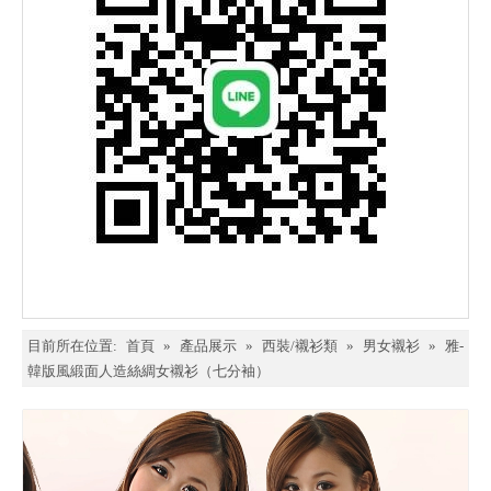
目前所在位置:
首頁
»
產品展示
»
西裝/襯衫類
»
男女襯衫
»
雅-
韓版風緞面人造絲綢女襯衫（七分袖）