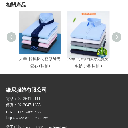
相關產品
大華-精梳棉商務修身男
大華-竹纖維修身免燙男
大太能
襯衫 (長袖)
襯衫 ( 短/長袖 )
維尼服飾有限公司
電話：02-2641-2111
傳真：02-2647-1855
LINE ID
：weini.h88
http://www.weini.com.tw/
電子信箱：
weini.h88@msa.hinet.net