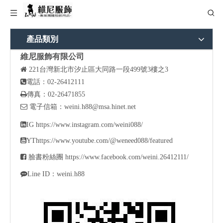
產品類別
維尼服飾有限公司

221
台灣新北市汐止區大同路一段499號3樓之3

電話：02-26412111

傳真：02-26471855

電子信箱：
weini.h88@msa.hinet.net

IG
https://www.instagram.com/weini088/

YT
https://www.youtube.com/@weneed088/featured

臉書粉絲團
https://www.facebook.com/weini.26412111/

Line ID：weini.h88