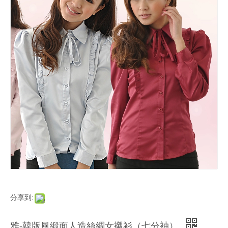
分享到:
雅-韓版風緞面人造絲綢女襯衫（七分袖）