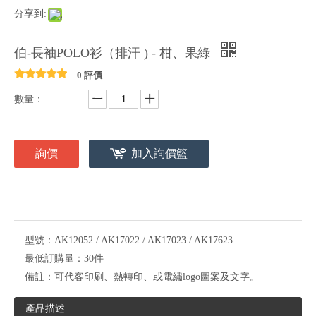
分享到:
伯-長袖POLO衫（排汗 ) - 柑、果綠
0 評價
數量：
詢價
加入詢價籃
型號：
AK12052 / AK17022 / AK17023 / AK17623
最低訂購量：
30件
備註：
可代客印刷、熱轉印、或電繡logo圖案及文字。
產品描述