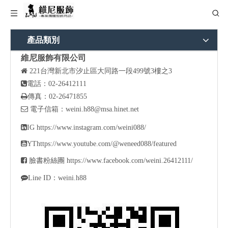
產品類別
維尼服飾有限公司

221
台灣新北市汐止區大同路一段499號3樓之3

電話：02-26412111

傳真：02-26471855

電子信箱：
weini.h88@msa.hinet.net

IG
https://www.instagram.com/weini088/

YT
https://www.youtube.com/@weneed088/featured

臉書粉絲團
https://www.facebook.com/weini.26412111/

Line ID：weini.h88