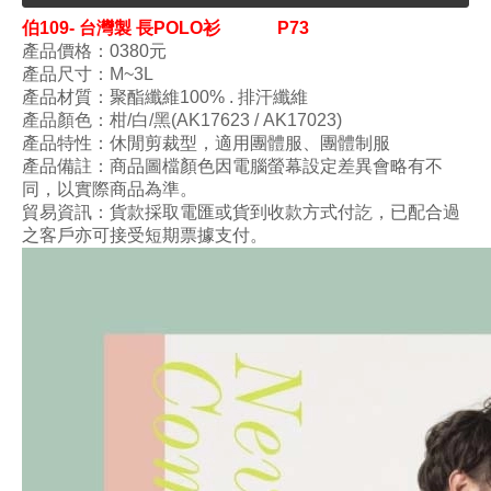
伯109- 台灣製 長POLO衫
P73
產品價格：0380
元
產品尺寸
：M
~3L
產品材質
：
聚酯纖維100
% . 排汗纖維
產品顏色
：柑/白/黑
(AK17623 /
AK17023
)
產品特性
：
休閒剪裁型
，
適用團體服、團體制服
產品備註：商品圖檔顏色因電腦螢幕設定差異會略有不
同，以實際商品為準。
貿易資訊：貨款採取電匯或貨到收款方式付訖，已配合過
之客戶亦可接受短期票據支付。