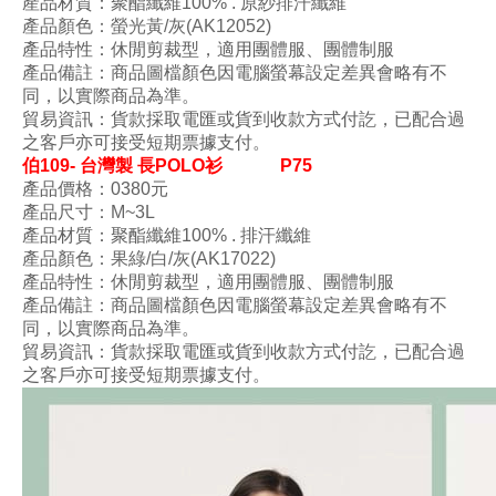
產品材質
：
聚酯纖維100
% . 原紗排汗纖維
產品顏色
：螢光黃/灰
(AK12052
)
產品特性
：
休閒剪裁型
，
適用團體服、團體制服
產品備註：商品圖檔顏色因電腦螢幕設定差異會略有不
同，以實際商品為準。
貿易資訊：貨款採取電匯或貨到收款方式付訖，已配合過
之客戶亦可接受短期票據支付。
伯109- 台灣製 長POLO衫
P75
產品價格：0380
元
產品尺寸
：M
~3L
產品材質
：
聚酯纖維100
% . 排汗纖維
產品顏色
：果綠/白/灰
(AK17022
)
產品特性
：
休閒剪裁型
，
適用團體服、團體制服
產品備註：商品圖檔顏色因電腦螢幕設定差異會略有不
同，以實際商品為準。
貿易資訊：貨款採取電匯或貨到收款方式付訖，已配合過
之客戶亦可接受短期票據支付。