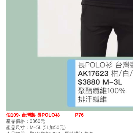
伯109- 台灣製 長POLO衫
P76
產品價格：0360
元
產品尺寸
：M
~5L (5L加50元)