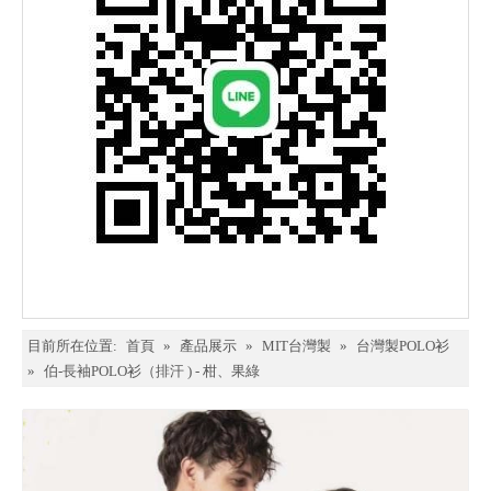
目前所在位置:
首頁
»
產品展示
»
MIT台灣製
»
台灣製POLO衫
»
伯-長袖POLO衫（排汗 ) - 柑、果綠