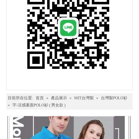
目前所在位置:
首頁
»
產品展示
»
MIT台灣製
»
台灣製POLO衫
»
宇-涼感素面POLO衫 ( 男女款 )