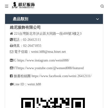
產品類別
維尼服飾有限公司

221
台灣新北市汐止區大同路一段499號3樓之3

電話：02-26412111

傳真：02-26471855

電子信箱：
weini.h88@msa.hinet.net

IG
https://www.instagram.com/weini088/

YT
https://www.youtube.com/@weneed088/featured

臉書粉絲團
https://www.facebook.com/weini.26412111/

Line ID：weini.h88