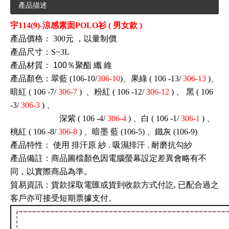
產品描述
宇114(9)-涼感素面POLO衫 ( 男女款
)
產品價格：
300元
，以量制價
產品尺寸：S~3L
產品材質：
100％聚酯
纖
維
產品顏色：翠藍
(106-10/
306-10
)、果綠
(
106
-13/
306-13
)、
暗紅
(
106
-7/
306-7
)
、粉紅
(
106
-12/
306-12
)
、
黑
(
106
-3/
306-3
)
、
深紫
(
106
-4/
306-4
)
、白
(
106
-1/
306-1
)
、
桃紅
(
106
-8/
306-8
)
、暗墨
藍
(106-5)
、鐵灰
(106-9)
產品特性：
使用
排汗原
紗 . 吸濕排汗 . 耐磨抗勾紗
產品備註：商品圖檔顏色因電腦螢幕設定差異會略有不
同，以實際商品為準。
貿易資訊
：
貨款採取電匯或貨到收款方式付訖, 已配合過之
客戶亦可接受短期票據支付
。