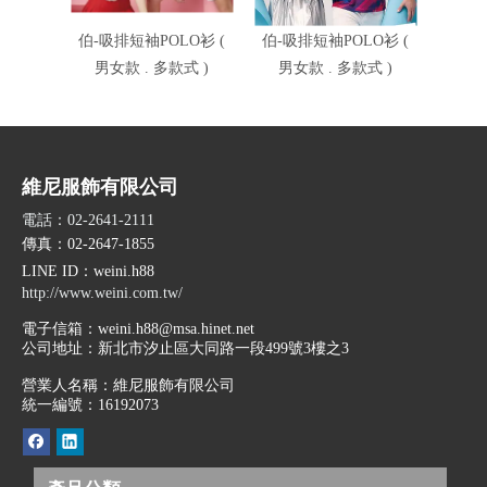
伯-吸排短袖POLO衫 (
伯-吸排短袖POLO衫 (
伯-吸
男女款 . 多款式 )
男女款 . 多款式 )
男女
維尼服飾有限公司
電話：02-2641-2111
傳真：02-2647-1855
LINE ID
：weini.h88
http://www.weini.com.tw/
電子信箱：
weini.h88@msa.hinet.net
公司地址：
新北市汐止區大同路一段499號3樓之3
營業人名稱：維尼服飾有限公司
統一編號：16192073