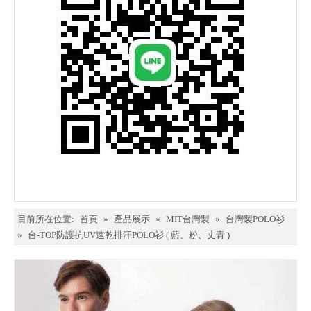
目前所在位置:
首頁
»
產品展示
»
MIT台灣製
»
台灣製POLO衫
»
台-TOP防護抗UV速乾排汗POLO衫 ( 藍、粉、丈青 )