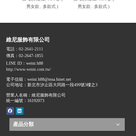
男女款 . 多款式 )
男女款 . 多款式 )
男女
維尼服飾有限公司
電話：02-2641-2111
傳真：02-2647-1855
LINE ID
：weini.h88
http://www.weini.com.tw/
電子信箱：
weini.h88@msa.hinet.net
公司地址：
新北市汐止區大同路一段499號3樓之3
營業人名稱：維尼服飾有限公司
統一編號：16192073
產品分類