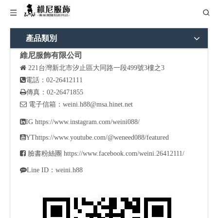
產品類別
維尼服飾有限公司

221
台灣新北市汐止區大同路一段499號3樓之3

電話：02-26412111

傳真：02-26471855

電子信箱：
weini.h88@msa.hinet.net

IG
https://www.instagram.com/weini088/

YT
https://www.youtube.com/@weneed088/featured

臉書粉絲團
https://www.facebook.com/weini.26412111/

Line ID：weini.h88