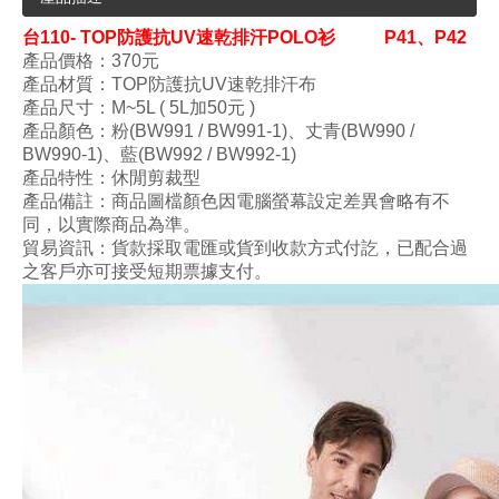
台
110- TOP防護抗UV速乾排汗POLO衫 P41、P42
產品價格：370
元
產品材質：TOP防護抗UV速乾排汗布
產品尺寸
：M~5L ( 5L加50元 )
產品顏色：粉(BW991 / BW991-1)
、丈青(BW990 /
BW990-1)、藍(BW992 / BW992-1)
產品特性：休閒剪裁型
產品備註：商品圖檔顏色因電腦螢幕設定差異會略有不
同，以實際商品為準。
貿易資訊：貨款採取電匯或貨到收款方式付訖，已配合過
之客戶亦可接受短期票據支付。