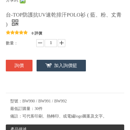
分享到:
台-TOP防護抗UV速乾排汗POLO衫 ( 藍、粉、丈青
)
0 評價
數量：
詢價
加入詢價籃
型號：
BW990 / BW991 / BW992
最低訂購量：
30件
備註：
可代客印刷、熱轉印、或電繡logo圖案及文字。
產品描述