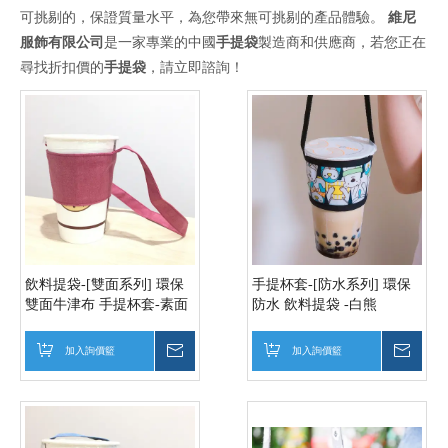
可挑剔的，保證質量水平，為您帶來無可挑剔的產品體驗。
維尼
服飾有限公司
是一家專業的中國
手提袋
製造商和供應商，若您正在
尋找折扣價的
手提袋
，請立即諮詢！
飲料提袋-[雙面系列] 環保
手提杯套-[防水系列] 環保
雙面牛津布 手提杯套-素面
防水 飲料提袋 -白熊
粉紅
加入詢價籃
詢價
加入詢價籃
詢價