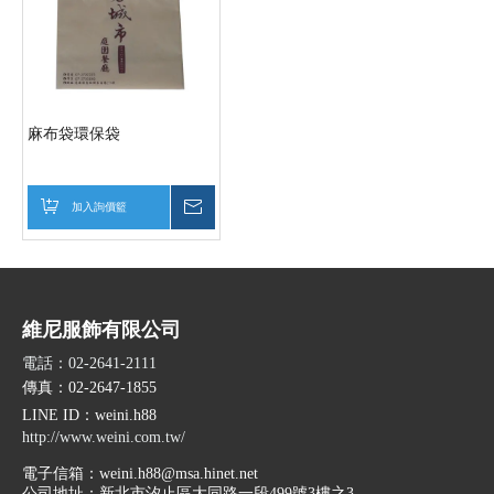
麻布袋環保袋
加入詢價籃
詢價
維尼服飾有限公司
電話：02-2641-2111
傳真：02-2647-1855
LINE ID
：weini.h88
http://www.weini.com.tw/
電子信箱：
weini.h88@msa.hinet.net
公司地址：
新北市汐止區大同路一段499號3樓之3