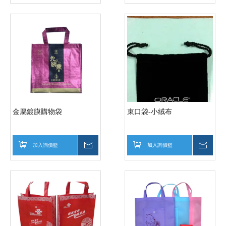
金屬鍍膜購物袋
束口袋-小絨布
加入詢價籃
詢價
加入詢價籃
詢價