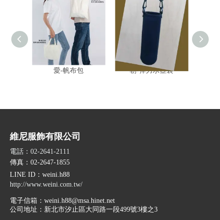
愛-帆布包
朝-彈力水壺袋
妥
維尼服飾有限公司
電話：02-2641-2111
傳真：02-2647-1855
LINE ID
：weini.h88
http://www.weini.com.tw/
電子信箱：
weini.h88@msa.hinet.net
公司地址：
新北市汐止區大同路一段499號3樓之3