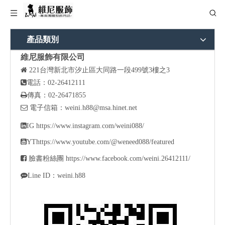
產品類別
維尼服飾有限公司

221
台灣新北市汐止區大同路一段499號3樓之3

電話：02-26412111

傳真：02-26471855

電子信箱：
weini.h88@msa.hinet.net

IG
https://www.instagram.com/weini088/

YT
https://www.youtube.com/@weneed088/featured

臉書粉絲團
https://www.facebook.com/weini.26412111/

Line ID：weini.h88