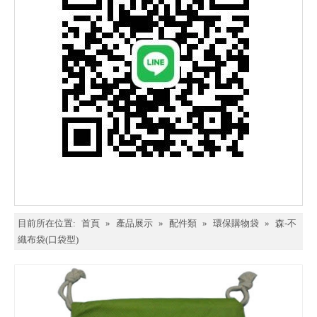
目前所在位置:
首頁
»
產品展示
»
配件類
»
環保購物袋
»
森-不
織布袋(口袋型)