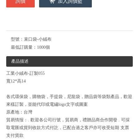
詢價
加入詢價籃
型號：
束口袋-小絨布
最低訂購量：
1000個
產品描述
工業小絨布-訂製055
寬12*高14
各式環保袋，購物袋，手提袋，尼龍袋，贈品袋等袋類產品，歡迎
來樣訂製，並能代印或電繡logo文字或圖案
原產地：台灣
貿易情报：. 歡迎各公司行號，貿易商，禮贈品商合作開發 . 可採
取電匯或貨到收款方式付訖，已配合過之客戶亦可收受短期 支票
支付貨款