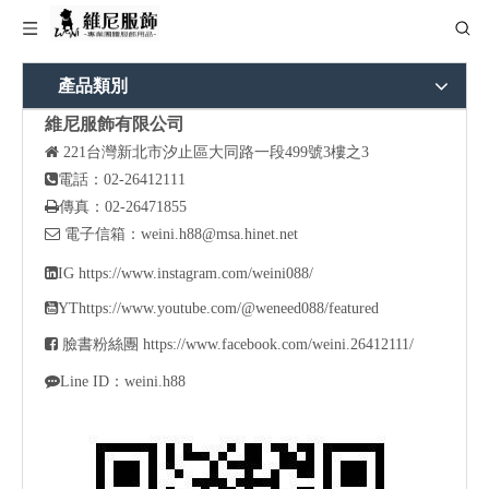
產品類別
維尼服飾有限公司

221
台灣新北市汐止區大同路一段499號3樓之3

電話：02-26412111

傳真：02-26471855

電子信箱：
weini.h88@msa.hinet.net

IG
https://www.instagram.com/weini088/

YT
https://www.youtube.com/@weneed088/featured

臉書粉絲團
https://www.facebook.com/weini.26412111/

Line ID：weini.h88