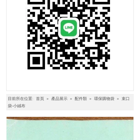
目前所在位置:
首頁
»
產品展示
»
配件類
»
環保購物袋
»
束口
袋-小絨布