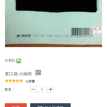
分享到:
束口袋-小絨布
0 評價
數量：