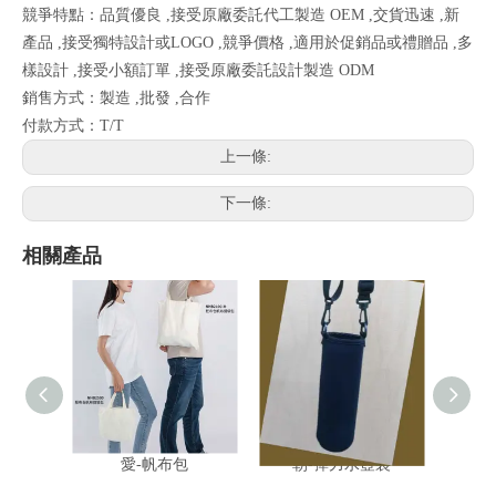
競爭特點：品質優良 ,接受原廠委託代工製造 OEM ,交貨迅速 ,新
產品 ,接受獨特設計或LOGO ,競爭價格 ,適用於促銷品或禮贈品 ,多
樣設計 ,接受小額訂單 ,接受原廠委託設計製造 ODM
銷售方式：製造 ,批發 ,合作
付款方式：T/T
上一條:
下一條:
相關產品
愛-帆布包
朝-彈力水壺袋
妥