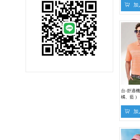
加
台-舒適機
橘、藍 )
加