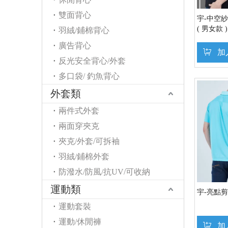
雙面背心
宇-中空紗
( 男女款 )
羽絨/鋪棉背心
廣告背心
加
反光安全背心/外套
多口袋/ 釣魚背心
外套類
兩件式外套
兩面穿夾克
夾克/外套/可拆袖
羽絨/鋪棉外套
防潑水/防風/抗UV/可收納
運動類
宇-亮點剪接
運動套裝
運動/休閒褲
加