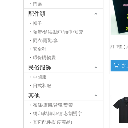
門簾
配件類
帽子
領帶/領結/絲巾/頭巾/袖套
雨衣/雨鞋/套
訂-T恤 (
安全鞋
環保購物袋
加
民俗服飾
中國服
日式和服
其他
布條/旗幟/背帶/臂帶
網印/熱轉印/繡花/割燙字
其它配件/防疫商品)