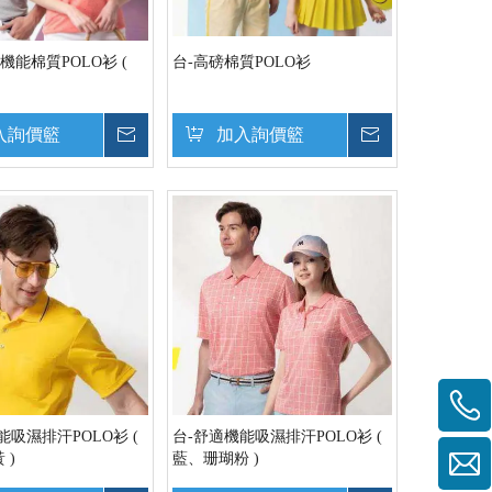
機能棉質POLO衫 (
台-高磅棉質POLO衫
入詢價籃
詢價
加入詢價籃
詢價
能吸濕排汗POLO衫 (
台-舒適機能吸濕排汗POLO衫 (
 )
藍、珊瑚粉 )