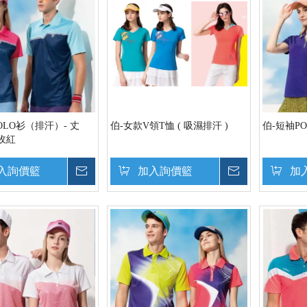
OLO衫（排汗）- 丈
伯-女款V領T恤 ( 吸濕排汗 )
伯-短袖P
玫紅
入詢價籃
詢價
加入詢價籃
詢價
加