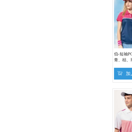
伯-短袖P
青、桔、
加