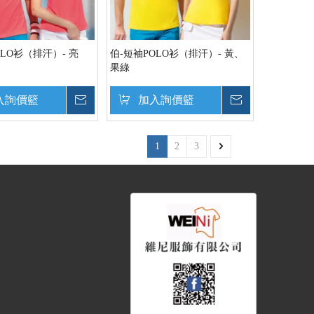
OLO衫（排汗）- 亮
伯-短袖POLO衫（排汗）- 黃、
果綠
入詢價籃
詢價
加入詢價籃
詢價
1
2
3