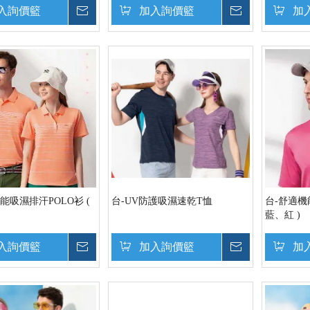
入詢價籃
詢價
加入詢價籃
詢價
加
能吸濕排汗POLO衫 (
台-UV防護吸濕速乾T恤
台-舒適機
藍、紅 )
入詢價籃
詢價
加入詢價籃
詢價
加