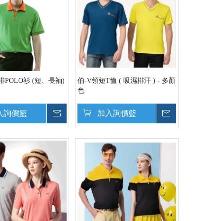
排POLO衫 (短、長袖)
伯-V領短T恤 ( 吸濕排汗 ) - 多顏
色
入詢價籃
詢價
加入詢價籃
詢價