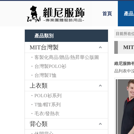
首頁
產品
目前所在位
產品類別
MIT台灣製
MIT
客製化商品/贈品/熱昇華公版圖
維尼服飾
台灣製POLO衫
品列表中
台灣製T恤
上衣類
POLO衫系列
T恤/帽T系列
毛衣/發熱衣
背心類
休閒背心