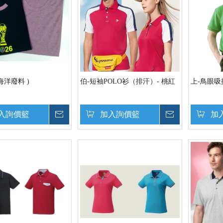
 海洋廢料 )
伯-短袖POLO衫（排汗）- 桃紅
上-鳥眼吸
入詢價籃
詢價
加入詢價籃
詢價
加