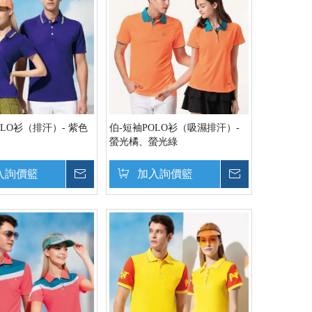
OLO衫（排汗）- 紫色
伯-短袖POLO衫（吸濕排汗）-
螢光橘、螢光綠
入詢價籃
詢價
加入詢價籃
詢價