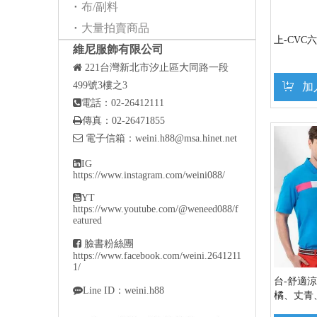
布/副料
大量拍賣商品
上-CVC
維尼服飾有限公司

221
台灣新北市汐止區大同路一段
499號3樓之3
加

電話：02-26412111

傳真：02-26471855

電子信箱：
weini.h88@msa.hinet.net

IG
https://www.instagram.com/weini088/

YT
https://www.youtube.com/@weneed088/f
eatured

臉書粉絲團
https://www.facebook.com/weini.2641211
1/
台-舒適涼

Line ID：weini.h88
橘、丈青、