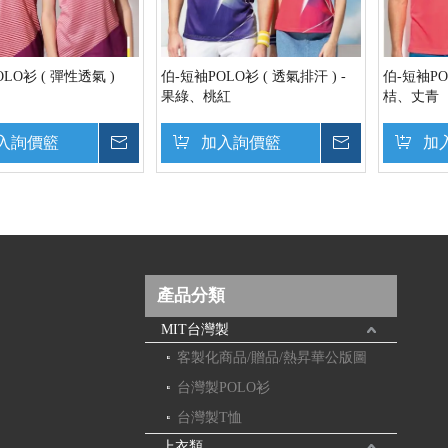
LO衫 ( 彈性透氣 )
伯-短袖POLO衫 ( 透氣排汗 ) -
伯-短袖P
果綠、桃紅
桔、丈青
入詢價籃
詢價
加入詢價籃
詢價
加
產品分類
MIT台灣製
客製化商品/贈品/熱昇華公版圖
台灣製POLO衫
台灣製T恤
上衣類