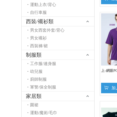
運動上衣/背心
自行車服
西裝/襯衫類
男女西套外套/背心
男女襯衫
西裝褲/裙
制服類
工作服/連身服
上-網眼P
幼兒服
廚師制服
軍警/保全制服
加
家居類
圍裙
運動/魔術/毛巾