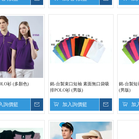
OLO衫 (多顏色)
銘-台製束口短袖 素面無口袋吸
銘-台製短
排POLO衫 (男版)
(男版)
入詢價籃
詢價
加入詢價籃
詢價
加