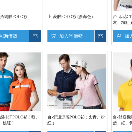
六角網眼POLO衫
上-菱眼POLO衫 (多顏色)
台-印花CT
灰、粉紅 )
入詢價籃
詢價
加入詢價籃
詢價
加
感排汗POLO衫 ( 藍、
台-舒適涼感POLO衫 ( 丈青、粉
台-舒適機
桃紅 )
紅 )
藍、紅、黃