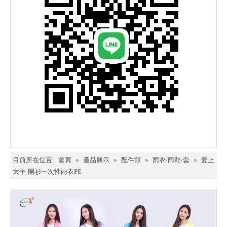
目前所在位置:
首頁
»
產品展示
»
配件類
»
雨衣/雨鞋/套
»
愛上
太平-開衫一次性雨衣PE