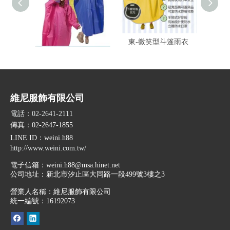
東-登山龍太空雨衣
東-微笑型斗篷雨衣
東-
維尼服飾有限公司
電話：02-2641-2111
傳真：02-2647-1855
LINE ID
：weini.h88
http://www.weini.com.tw/
電子信箱：
weini.h88@msa.hinet.net
公司地址：
新北市汐止區大同路一段499號3樓之3
營業人名稱：維尼服飾有限公司
統一編號：16192073