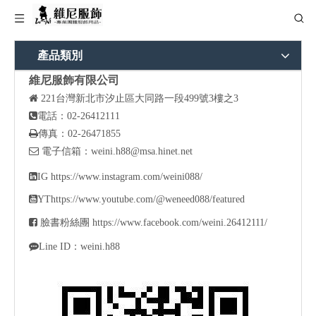
產品類別
維尼服飾有限公司

221
台灣新北市汐止區大同路一段499號3樓之3

電話：02-26412111

傳真：02-26471855

電子信箱：
weini.h88@msa.hinet.net

IG
https://www.instagram.com/weini088/

YT
https://www.youtube.com/@weneed088/featured

臉書粉絲團
https://www.facebook.com/weini.26412111/

Line ID：weini.h88