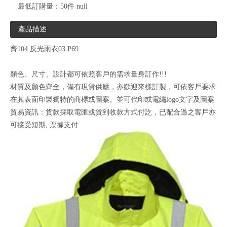
最低訂購量：
50件 null
產品描述
齊104 反光雨衣03 P69
顏色、尺寸、設計都可依照客戶的需求量身訂作!!!
材質及顏色齊全，備有現貨供應，亦歡迎來樣訂製，可依客戶要求
在其表面印製獨特的商標或圖案。並可代印或電繡logo文字及圖案
貿易資訊：貨款採取電匯或貨到收款方式付訖，已配合過之客戶亦
可接受短期, 票據支付