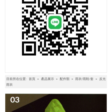
目前所在位置:
首頁
»
產品展示
»
配件類
»
雨衣/雨鞋/套
»
反光
雨衣