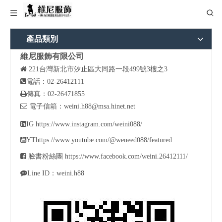
產品類別
維尼服飾有限公司

221
台灣新北市汐止區大同路一段499號3樓之3

電話：02-26412111

傳真：02-26471855

電子信箱：
weini.h88@msa.hinet.net

IG
https://www.instagram.com/weini088/

YT
https://www.youtube.com/@weneed088/featured

臉書粉絲團
https://www.facebook.com/weini.26412111/

Line ID：weini.h88