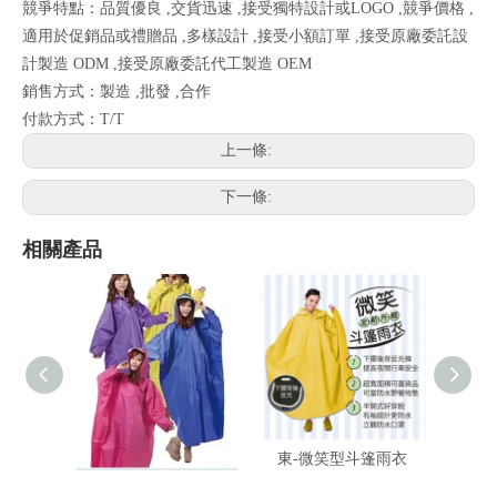
競爭特點：品質優良 ,交貨迅速 ,接受獨特設計或LOGO ,競爭價格 ,
適用於促銷品或禮贈品 ,多樣設計 ,接受小額訂單 ,接受原廠委託設
計製造 ODM ,接受原廠委託代工製造 OEM
銷售方式：製造 ,批發 ,合作
付款方式：T/T
上一條:
下一條:
相關產品
東-登山龍太空雨衣
東-微笑型斗篷雨衣
東-