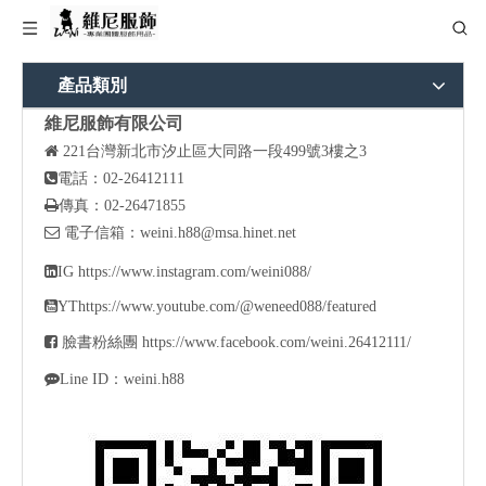
產品類別
維尼服飾有限公司

221
台灣新北市汐止區大同路一段499號3樓之3

電話：02-26412111

傳真：02-26471855

電子信箱：
weini.h88@msa.hinet.net

IG
https://www.instagram.com/weini088/

YT
https://www.youtube.com/@weneed088/featured

臉書粉絲團
https://www.facebook.com/weini.26412111/

Line ID：weini.h88