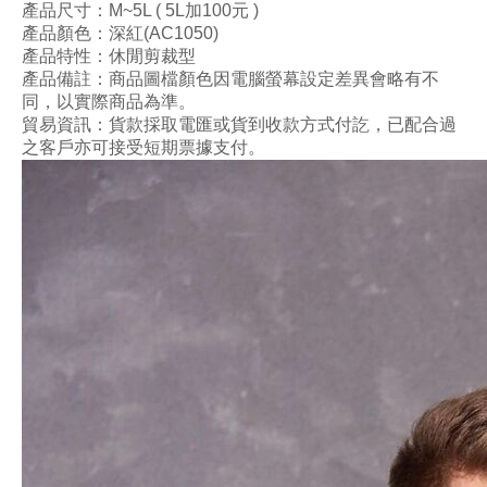
產品尺寸
：M~5L ( 5L加100元 )
產品顏色：深紅(AC1050)
產品特性：休閒剪裁型
產品備註：商品圖檔顏色因電腦螢幕設定差異會略有不
同，以實際商品為準。
貿易資訊：貨款採取電匯或貨到收款方式付訖，已配合過
之客戶亦可接受短期票據支付。