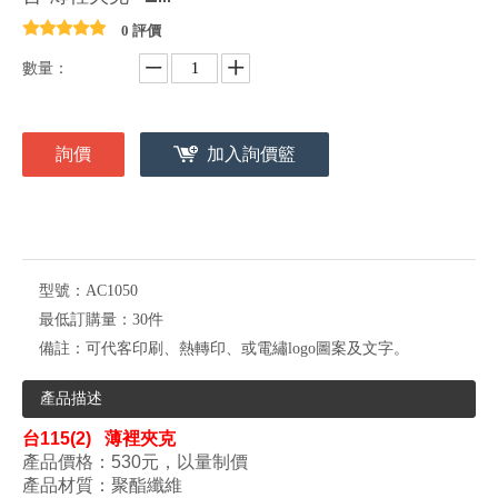
0 評價
數量：
詢價
加入詢價籃
型號：
AC1050
最低訂購量：
30件
備註：
可代客印刷、熱轉印、或電繡logo圖案及文字。
產品描述
台115(2)
薄裡夾克
產品價格：530
元，以量制價
產品材質：聚酯纖維