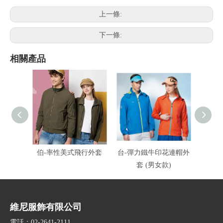
上一條:
下一條:
相關產品
伯-率性美式飛行外套
台-彈力鐵牛印花連帽外
台-彈
套 (男女款)
維尼服飾有限公司
電話：02-2641-2111