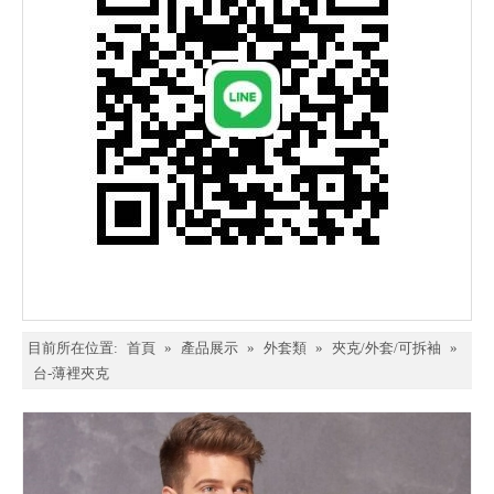
目前所在位置:
首頁
»
產品展示
»
外套類
»
夾克/外套/可拆袖
»
台-薄裡夾克