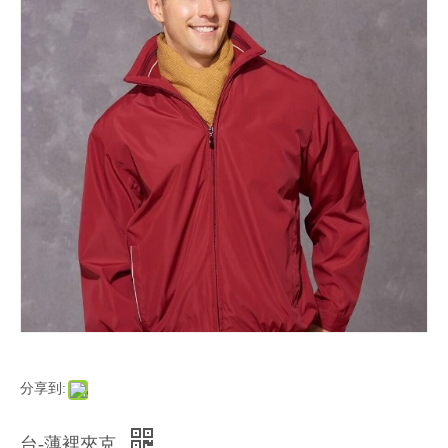
分享到:
台-薄裡夾克