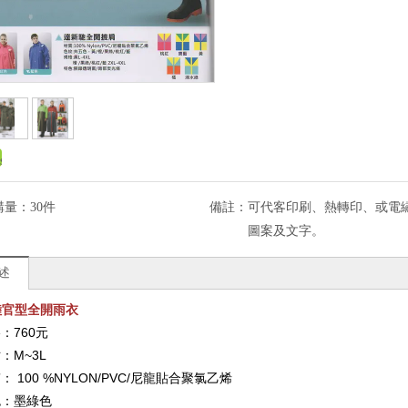
購量：
30件
備註：
可代客印刷、熱轉印、或電繡l
圖案及文字。
述
-陸官型全開雨衣
：760元
：M~3L
質：
100
%NYLON/PVC/尼龍貼合聚氯乙烯
色：墨綠色