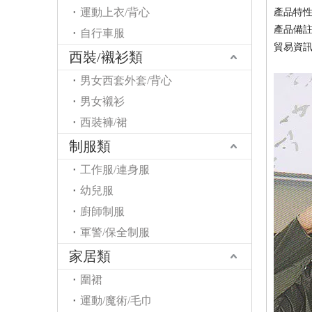
運動上衣/背心
產品
特
產品備
自行車服
貿易資
西裝/襯衫類
男女西套外套/背心
男女襯衫
西裝褲/裙
制服類
工作服/連身服
幼兒服
廚師制服
軍警/保全制服
家居類
圍裙
運動/魔術/毛巾