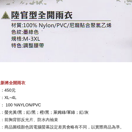
-達新將全開雨衣
：450元
：XL~4L
質：
100
%NYLON/PVC
：螢光黃/黑；紅/黑；橙/黑；萊姆綠/軍綠；紅/灰
性
：前胸背部反光片、防水內袖束
註：商品圖檔顏色因電腦螢幕設定差異會略有不同，以實際商品為準。