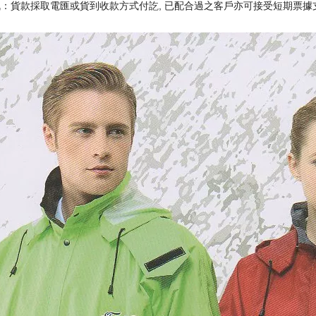
：貨款採取電匯或貨到收款方式付訖, 已配合過之客戶亦可接受短期票據