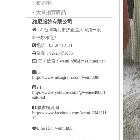
布/副料
大量拍賣商品
維尼服飾有限公司

221
台灣新北市汐止區大同路一段
499號3樓之3

電話：02-26412111

傳真：02-26471855

電子信箱：
weini.h88@msa.hinet.net

IG
https://www.instagram.com/weini088/

YT
https://www.youtube.com/@weneed088/f
eatured

臉書粉絲團
https://www.facebook.com/weini.2641211
1/

Line ID：weini.h88