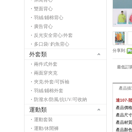
雙面背心
羽絨/鋪棉背心
廣告背心
反光安全背心/外套
多口袋/ 釣魚背心
分享到:
外套類
兩件式外套
最低訂
兩面穿夾克
夾克/外套/可拆袖
產品描
羽絨/鋪棉外套
防潑水/防風/抗UV/可收納
達107
產品價格
運動類
產品尺寸
運動套裝
產品材
運動/休閒褲
產品顏