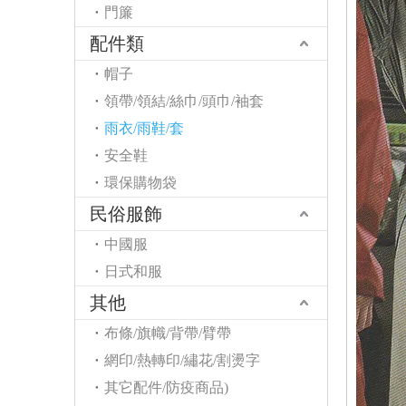
門簾
配件類
帽子
領帶/領結/絲巾/頭巾/袖套
雨衣/雨鞋/套
安全鞋
環保購物袋
民俗服飾
中國服
日式和服
其他
布條/旗幟/背帶/臂帶
網印/熱轉印/繡花/割燙字
其它配件/防疫商品)