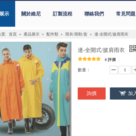
展示
關於維尼
訂製流程
聯絡我們
常見問題
置:
首頁
»
產品展示
»
配件類
»
雨衣/雨鞋/套
»
達-全開式/披肩雨衣
達-全開式/披肩雨衣
0 評價
數量：
詢價
加