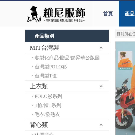
首頁
產品
目前所在位
產品類別
MIT台灣製
客製化商品/贈品/熱昇華公版圖
台灣製POLO衫
台灣製T恤
上衣類
POLO衫系列
T恤/帽T系列
毛衣/發熱衣
背心類
休閒背心