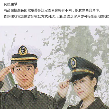
性
：調整腰帶
註：商品圖檔顏色因電腦螢幕設定差異會略有不同，以實際商品為準。
訊
：
貨款採取電匯或貨到收款方式付訖, 已配合過之客戶亦可接受短期票據