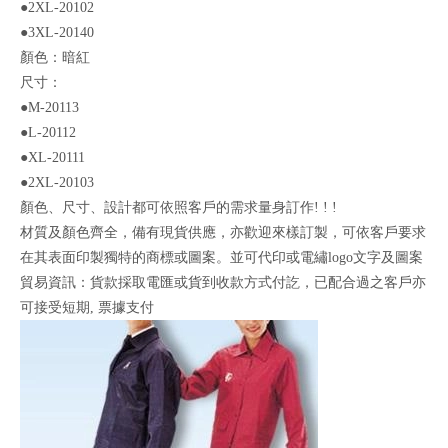
●2XL-20102
●3XL-20140
顏色：暗紅
尺寸：
●M-20113
●L-20112
●XL-20111
●2XL-20103
顏色、尺寸、設計都可依照客戶的需求量身訂作! ! !
材質及顏色齊全，備有現貨供應，亦歡迎來樣訂製，可依客戶要求
在其表面印製獨特的商標或圖案。並可代印或電繡logo文字及圖案
貿易資訊：貨款採取電匯或貨到收款方式付訖，已配合過之客戶亦
可接受短期, 票據支付