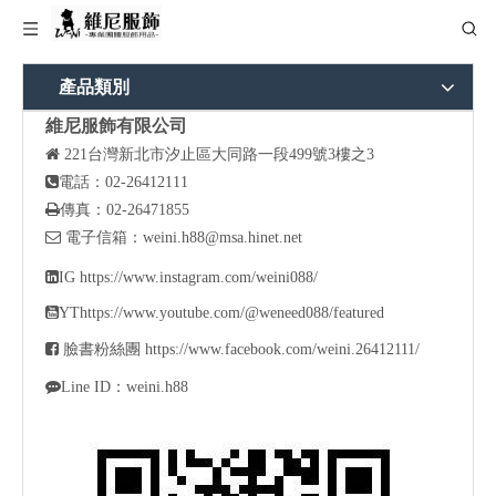
產品類別
維尼服飾有限公司

221
台灣新北市汐止區大同路一段499號3樓之3

電話：02-26412111

傳真：02-26471855

電子信箱：
weini.h88@msa.hinet.net

IG
https://www.instagram.com/weini088/

YT
https://www.youtube.com/@weneed088/featured

臉書粉絲團
https://www.facebook.com/weini.26412111/

Line ID：weini.h88