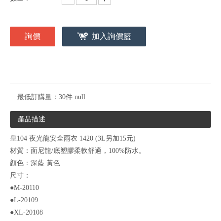
詢價
加入詢價籃
最低訂購量：
30件 null
產品描述
皇104 夜光龍安全雨衣 1420 (3L另加15元)
材質：面尼龍/底塑膠柔軟舒適，100%防水。
顏色：深藍 黃色
尺寸：
●M-20110
●L-20109
●XL-20108