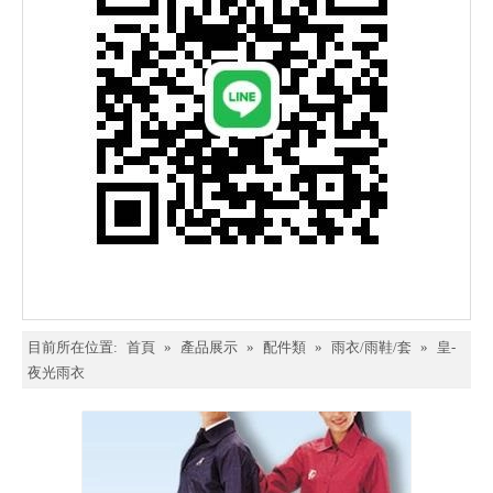
目前所在位置:
首頁
»
產品展示
»
配件類
»
雨衣/雨鞋/套
»
皇-
夜光雨衣