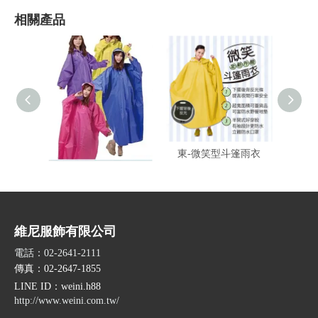
相關產品
東-登山龍太空雨衣
東-微笑型斗篷雨衣
東-
維尼服飾有限公司
電話：02-2641-2111
傳真：02-2647-1855
LINE ID
：weini.h88
http://www.weini.com.tw/