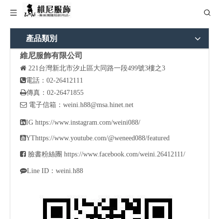
產品類別
維尼服飾有限公司

221
台灣新北市汐止區大同路一段499號3樓之3

電話：02-26412111

傳真：02-26471855

電子信箱：
weini.h88@msa.hinet.net

IG
https://www.instagram.com/weini088/

YT
https://www.youtube.com/@weneed088/featured

臉書粉絲團
https://www.facebook.com/weini.26412111/

Line ID：weini.h88