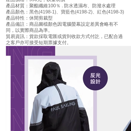
產品材質：
聚酯纖維100
％ .
防水透濕布、
防潑水
處理
產品顏色
：黑色
(4198-1
)、
寶藍色
(4198-2
)
、
紅色
(4198-3
)
產品特性：
休閒剪裁型
產品備註：商品圖檔顏色因電腦螢幕設定差異會略有不
同，以實際商品為準。
貿易資訊：貨款採取電匯或貨到收款方式付訖，已配合過
之客戶亦可接受短期票據支付。