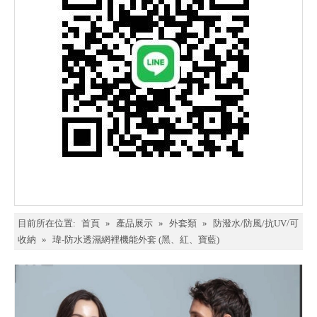
目前所在位置:
首頁
»
產品展示
»
外套類
»
防潑水/防風/抗UV/可
收納
»
瑋-防水透濕網裡機能外套 (黑、紅、寶藍)