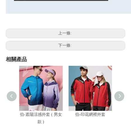
上一條:
下一條:
相關產品
伯-遮陽涼感外套 ( 男女
伯-印花網裡外套
伯-遮
款 )