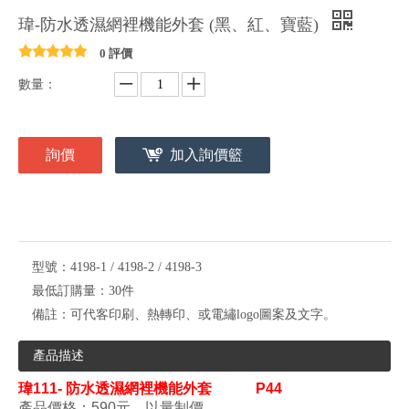
瑋-防水透濕網裡機能外套 (黑、紅、寶藍)
0 評價
數量：
詢價
加入詢價籃
型號：
4198-1 / 4198-2 / 4198-3
最低訂購量：
30件
備註：
可代客印刷、熱轉印、或電繡logo圖案及文字。
產品描述
瑋
111- 防水透濕網裡機能外套
P44
產品價格：590元，以量制價