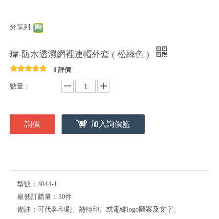
分享到:
瑋-防水透濕網裡連帽外套 ( 松綠色 )
0 評價
數量：
詢價
加入詢價籃
型號：
4044-1
最低訂購量：
30件
備註：
可代客印刷、熱轉印、或電繡logo圖案及文字。