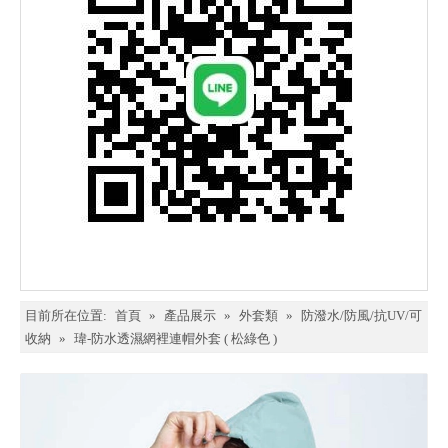
目前所在位置:
首頁
»
產品展示
»
外套類
»
防潑水/防風/抗UV/可
收納
»
瑋-防水透濕網裡連帽外套 ( 松綠色 )