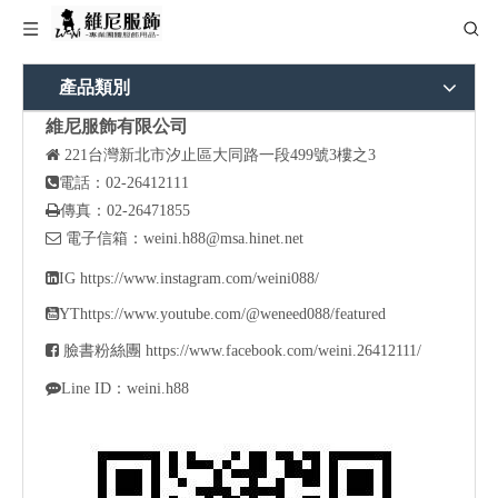
產品類別
維尼服飾有限公司

221
台灣新北市汐止區大同路一段499號3樓之3

電話：02-26412111

傳真：02-26471855

電子信箱：
weini.h88@msa.hinet.net

IG
https://www.instagram.com/weini088/

YT
https://www.youtube.com/@weneed088/featured

臉書粉絲團
https://www.facebook.com/weini.26412111/

Line ID：weini.h88