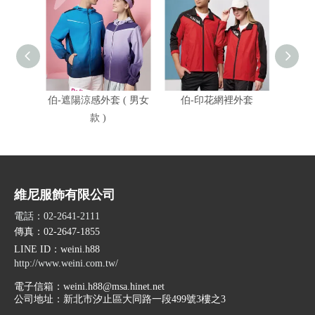
伯-遮陽涼感外套 ( 男女
伯-印花網裡外套
伯-遮
款 )
維尼服飾有限公司
電話：02-2641-2111
傳真：02-2647-1855
LINE ID
：weini.h88
http://www.weini.com.tw/
電子信箱：
weini.h88@msa.hinet.net
公司地址：
新北市汐止區大同路一段499號3樓之3