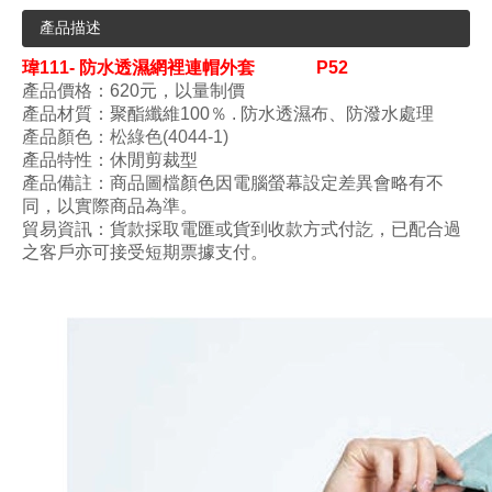
產品描述
瑋
111- 防水透濕網裡連帽外套
P52
產品價格：620元，以量制價
產品材質：
聚酯纖維100
％ .
防水透濕布、
防潑水
處理
產品顏色
：松綠色
(4044-1
)
產品特性：
休閒剪裁型
產品備註：商品圖檔顏色因電腦螢幕設定差異會略有不
同，以實際商品為準。
貿易資訊：貨款採取電匯或貨到收款方式付訖，已配合過
之客戶亦可接受短期票據支付。