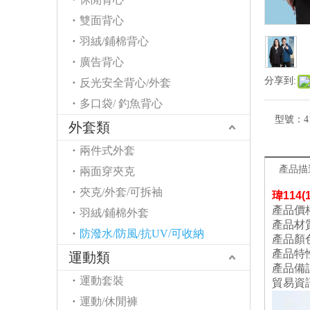
雙面背心
羽絨/鋪棉背心
廣告背心
分享到:
反光安全背心/外套
多口袋/ 釣魚背心
型號：
4
外套類
兩件式外套
產品描
兩面穿夾克
夾克/外套/可拆袖
瑋
114
產品價
羽絨/鋪棉外套
產品材
防潑水/防風/抗UV/可收納
產品顏
產品特
運動類
產品備
運動套裝
貿易資
運動/休閒褲