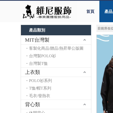
首頁
產品
目前所在位
產品類別
MIT台灣製
客製化商品/贈品/熱昇華公版圖
台灣製POLO衫
台灣製T恤
上衣類
POLO衫系列
T恤/帽T系列
毛衣/發熱衣
背心類
休閒背心