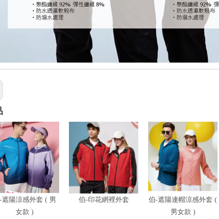
品
-遮陽涼感外套 ( 男
伯-印花網裡外套
伯-遮陽連帽涼感外套 (
女款 )
男女款 )