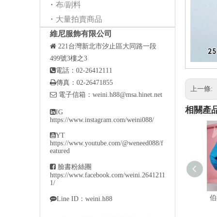
布/副料
大量拍賣商品
維尼服飾有限公司

221
台灣新北市汐止區大同路一段
499號3樓之3

電話：02-26412111

傳真：02-26471855
上一條:

電子信箱：
weini.h88@msa.hinet.net
相關產

IG
https://www.instagram.com/weini088/

YT
https://www.youtube.com/@weneed088/f
eatured

臉書粉絲團
https://www.facebook.com/weini.2641211
1/
伯

Line ID：weini.h88