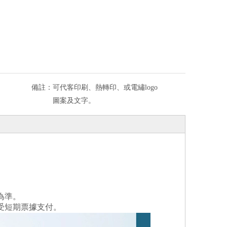
備註：
可代客印刷、熱轉印、或電繡logo
圖案及文字。
為準。
受短期票據支付。