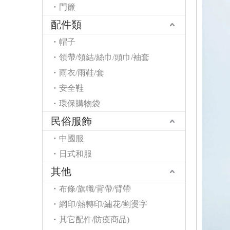
門簾
配件類
帽子
領帶/領結/絲巾/頭巾/袖套
雨衣/雨鞋/套
安全鞋
環保購物袋
民俗服飾
中國服
日式和服
其他
布條/旗幟/背帶/臂帶
網印/熱轉印/繡花/割燙字
其它配件/防疫商品)