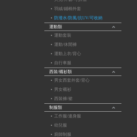
羽絨/鋪棉外套
防潑水/防風/抗UV/可收納
運動類
運動套裝
運動/休閒褲
運動上衣/背心
自行車服
西裝/襯衫類
男女西套外套/背心
男女襯衫
西裝褲/裙
制服類
工作服/連身服
幼兒服
廚師制服