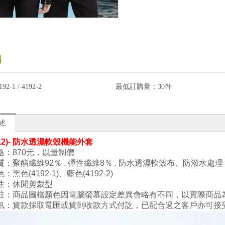
192-1 / 4192-2
最低訂購量：
30件
述
(12)- 防水透濕軟殼機能外套
格：870元，以量制價
質：
聚酯纖維92
％ . 彈性
纖維8
％ .
防水透濕軟殼布、
防潑水
處理
色
：黑色
(4192-1
)、藍
色
(4192-2
)
性：
休閒剪裁型
註：商品圖檔顏色因電腦螢幕設定差異會略有不同，以實際商品
訊：貨款採取電匯或貨到收款方式付訖，已配合過之客戶亦可接