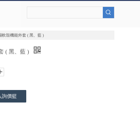
軟殼機能外套 ( 黑、藍 )
( 黑、藍 )
入詢價籃