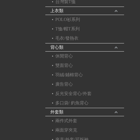
台灣製T恤
上衣類
POLO衫系列
T恤/帽T系列
毛衣/發熱衣
背心類
休閒背心
雙面背心
羽絨/鋪棉背心
廣告背心
反光安全背心/外套
多口袋/ 釣魚背心
外套類
兩件式外套
兩面穿夾克
夾克/外套/可拆袖