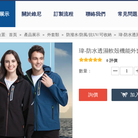
展示
關於維尼
訂製流程
聯絡我們
常見問題
置:
首頁
»
產品展示
»
外套類
»
防潑水/防風/抗UV/可收納
»
瑋-防水透濕
瑋-防水透濕軟殼機能外套 
0 評價
數量：
詢價
加