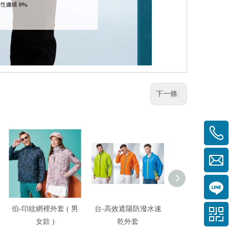
下一條:
伯-印紋網裡外套 ( 男
台-高效遮陽防潑水速
台-透氣超輕薄
女款 )
乾外套
曬外套