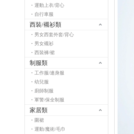
運動上衣/背心
自行車服
西裝/襯衫類
男女西套外套/背心
男女襯衫
西裝褲/裙
制服類
工作服/連身服
幼兒服
廚師制服
軍警/保全制服
家居類
圍裙
運動/魔術/毛巾