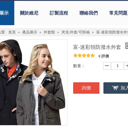
展示
關於維尼
訂製流程
聯絡我們
常見問題
置:
首頁
»
產品展示
»
外套類
»
夾克/外套/可拆袖
»
富-迷彩領防潑水外
富-迷彩領防潑水外套
0 評價
數量：
詢價
加