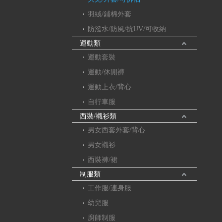
羽絨/鋪棉外套
防潑水/防風/抗UV/可收納
運動類
運動套裝
運動/休閒褲
運動上衣/背心
自行車服
西裝/襯衫類
男女西套外套/背心
男女襯衫
西裝褲/裙
制服類
工作服/連身服
幼兒服
廚師制服