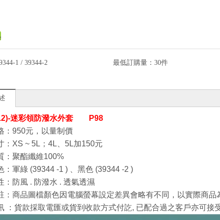
9344-1 / 39344-2
最低訂購量：
30件
述
(12)-迷彩領防潑水外套 P98
格：950元，以量制價
：XS ~ 5L
；
4L、5L加150
元
質：聚酯纖維100%
色：軍綠
(39344
-1
)
、黑色
(39344
-2
)
：防風 . 防潑水 . 透氣透濕
註：商品圖檔顏色因電腦螢幕設定差異會略有不同，以實際商品
訊
：貨款採取電匯或貨到收款方式付訖, 已配合過之客戶亦可接