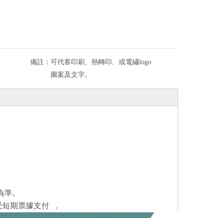
備註：
可代客印刷、熱轉印、或電繡logo
圖案及文字。
為準。
受短期票據支付
。