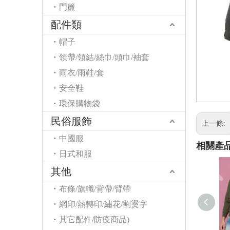
門簾
配件類
帽子
領帶/領結/絲巾/頭巾/袖套
雨衣/雨鞋/套
安全鞋
環保購物袋
民俗服飾
上一條:
中國服
相關產
日式和服
其他
布條/旗幟/背帶/臂帶
網印/熱轉印/繡花/割燙字
其它配件/防疫商品)