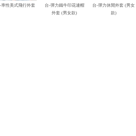
-率性美式飛行外套
台-彈力鐵牛印花連帽
台-彈力休閒外套 (男女
外套 (男女款)
款)