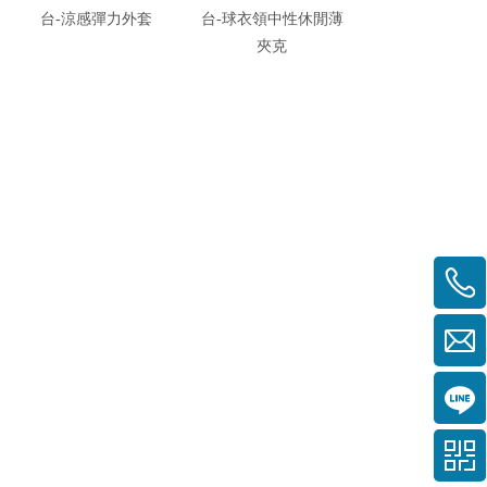
台-涼感彈力外套
台-球衣領中性休閒薄
台-薄裡外
夾克