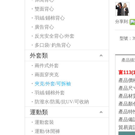
雙面背心
羽絨/鋪棉背心
分享到:
廣告背心
反光安全背心/外套
型號：
3
多口袋/ 釣魚背心
外套類
產品描
兩件式外套
富113
兩面穿夾克
產品價
夾克/外套/可拆袖
產品尺寸
羽絨/鋪棉外套
產品材
防潑水/防風/抗UV/可收納
產品顏
運動類
產品特性
產品備
運動套裝
貿易資
運動/休閒褲