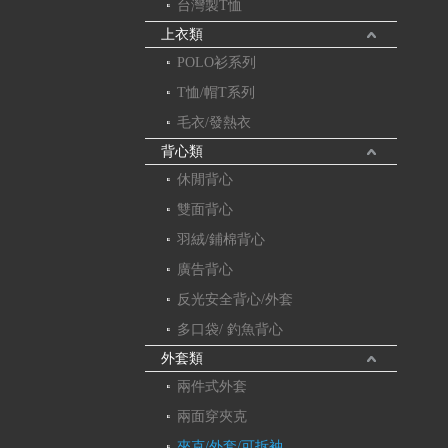
台灣製T恤
上衣類
POLO衫系列
T恤/帽T系列
毛衣/發熱衣
背心類
休閒背心
雙面背心
羽絨/鋪棉背心
廣告背心
反光安全背心/外套
多口袋/ 釣魚背心
外套類
兩件式外套
兩面穿夾克
夾克/外套/可拆袖