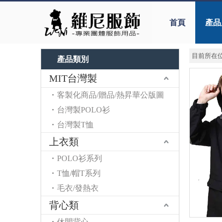
首頁
產品
目前所在位
產品類別
MIT台灣製
客製化商品/贈品/熱昇華公版圖
台灣製POLO衫
台灣製T恤
上衣類
POLO衫系列
T恤/帽T系列
毛衣/發熱衣
背心類
休閒背心