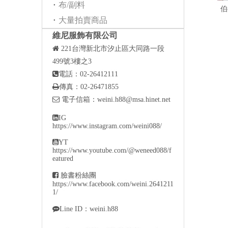
布/副料
伯
大量拍賣商品
維尼服飾有限公司

221
台灣新北市汐止區大同路一段
499號3樓之3

電話：02-26412111

傳真：02-26471855

電子信箱：
weini.h88@msa.hinet.net

IG
https://www.instagram.com/weini088/

YT
https://www.youtube.com/@weneed088/f
eatured

臉書粉絲團
https://www.facebook.com/weini.2641211
1/

Line ID：weini.h88