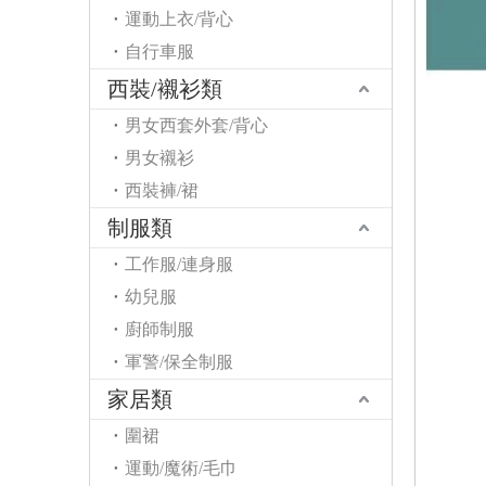
運動上衣/背心
自行車服
西裝/襯衫類
男女西套外套/背心
男女襯衫
西裝褲/裙
制服類
工作服/連身服
幼兒服
廚師制服
軍警/保全制服
家居類
圍裙
運動/魔術/毛巾