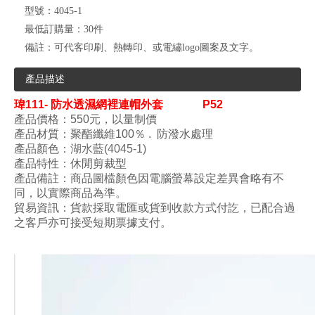
型號：
4045-1
最低訂購量：
30件
備註：
可代客印刷、熱轉印、或電繡logo圖案及文字。
產品描述
瑋
111- 防水透濕網裡連帽外套
P52
產品價格：550元，以量制價
產品材質：
聚酯纖維100
％ .
防潑水
處理
產品顏色
：湖水藍
(4045-1
)
產品特性：
休閒剪裁型
產品備註：商品圖檔顏色因電腦螢幕設定差異會略有不
同，以實際商品為準。
貿易資訊：貨款採取電匯或貨到收款方式付訖，已配合過
之客戶亦可接受短期票據支付。