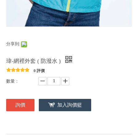
分享到:
瑋-網裡外套 ( 防潑水 )
0 評價
數量：
詢價
加入詢價籃