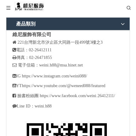
產品類別
維尼服飾有限公司

221
台灣新北市汐止區大同路一段499號3樓之3

電話：02-26412111

傳真：02-26471855

電子信箱：
weini.h88@msa.hinet.net

IG
https://www.instagram.com/weini088/

YT
https://www.youtube.com/@weneed088/featured

臉書粉絲團
https://www.facebook.com/weini.26412111/

Line ID：weini.h88