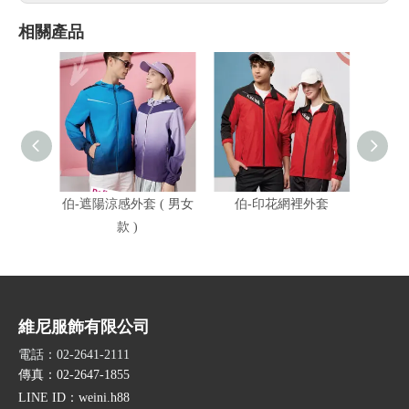
相關產品
伯-遮陽涼感外套 ( 男女
伯-印花網裡外套
伯-遮
款 )
維尼服飾有限公司
電話：02-2641-2111
傳真：02-2647-1855
LINE ID
：weini.h88