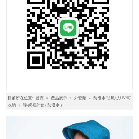
目前所在位置:
首頁
»
產品展示
»
外套類
»
防潑水/防風/抗UV/可
收納
»
瑋-網裡外套 ( 防潑水 )