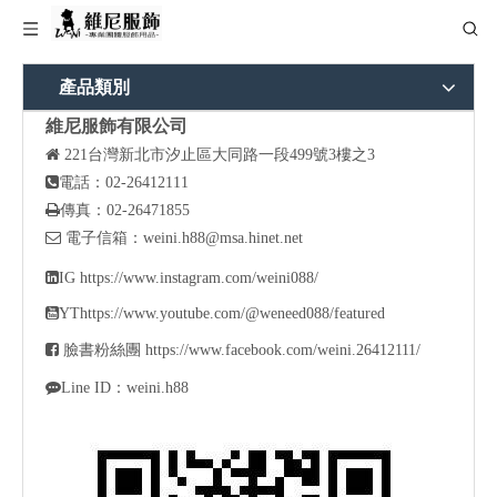
產品類別
維尼服飾有限公司

221
台灣新北市汐止區大同路一段499號3樓之3

電話：02-26412111

傳真：02-26471855

電子信箱：
weini.h88@msa.hinet.net

IG
https://www.instagram.com/weini088/

YT
https://www.youtube.com/@weneed088/featured

臉書粉絲團
https://www.facebook.com/weini.26412111/

Line ID：weini.h88