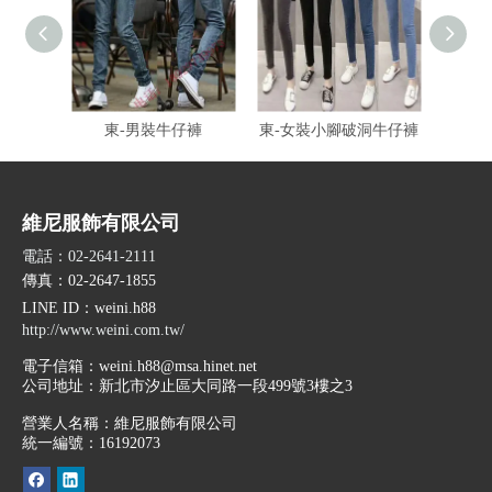
東-男裝牛仔褲
東-女裝小腳破洞牛仔褲
東-
維尼服飾有限公司
電話：02-2641-2111
傳真：02-2647-1855
LINE ID
：weini.h88
http://www.weini.com.tw/
電子信箱：
weini.h88@msa.hinet.net
公司地址：
新北市汐止區大同路一段499號3樓之3
營業人名稱：維尼服飾有限公司
統一編號：16192073