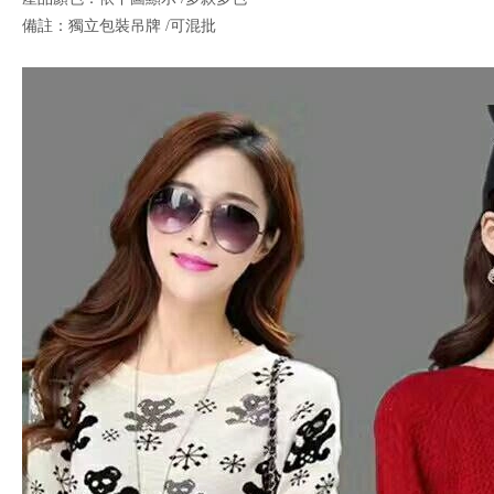
備註：獨立包裝吊牌 /可混批