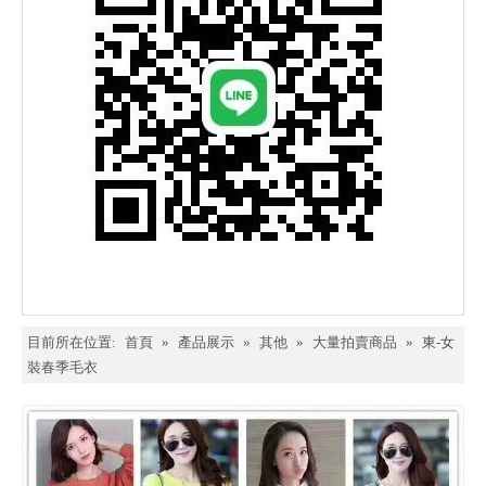
目前所在位置:
首頁
»
產品展示
»
其他
»
大量拍賣商品
»
東-女
裝春季毛衣