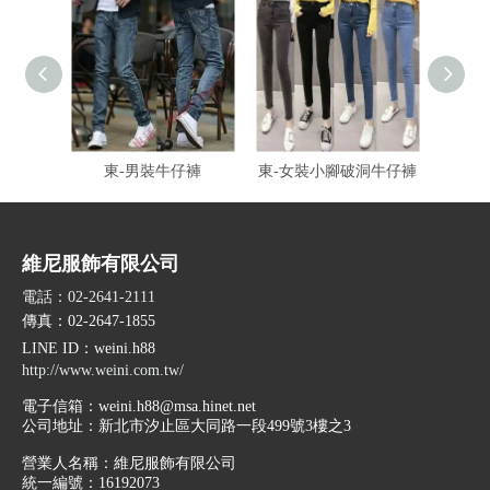
東-男裝牛仔褲
東-女裝小腳破洞牛仔褲
東-
維尼服飾有限公司
電話：02-2641-2111
傳真：02-2647-1855
LINE ID
：weini.h88
http://www.weini.com.tw/
電子信箱：
weini.h88@msa.hinet.net
公司地址：
新北市汐止區大同路一段499號3樓之3
營業人名稱：維尼服飾有限公司
統一編號：16192073