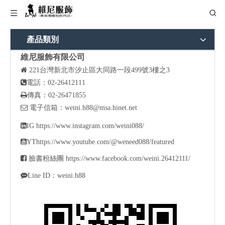
產品類別
維尼服飾有限公司

221
台灣新北市汐止區大同路一段499號3樓之3

電話：02-26412111

傳真：02-26471855

電子信箱：
weini.h88@msa.hinet.net

IG
https://www.instagram.com/weini088/

YT
https://www.youtube.com/@weneed088/featured

臉書粉絲團
https://www.facebook.com/weini.26412111/

Line ID：weini.h88