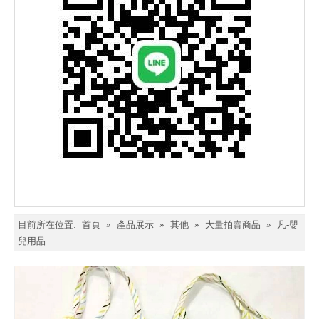
目前所在位置:
首頁
»
產品展示
»
其他
»
大量拍賣商品
»
凡-嬰
兒用品