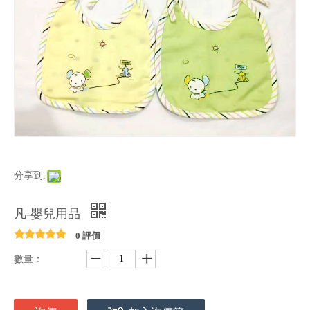
分享到:
凡-嬰兒用品
0 評價
數量：