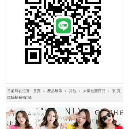
目前所在位置:
首頁
»
產品展示
»
其他
»
大量拍賣商品
»
東-寬
鬆蝙蝠短袖T恤