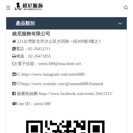
產品類別
維尼服飾有限公司

221
台灣新北市汐止區大同路一段499號3樓之3

電話：02-26412111

傳真：02-26471855

電子信箱：
weini.h88@msa.hinet.net

IG
https://www.instagram.com/weini088/

YT
https://www.youtube.com/@weneed088/featured

臉書粉絲團
https://www.facebook.com/weini.26412111/

Line ID：weini.h88