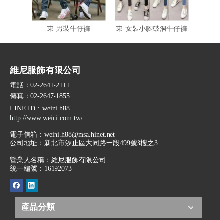
東-男裝牛仔褲
東-女裝小腳破洞牛仔褲
東-
維尼服飾有限公司
電話：02-2641-2111
傳真：02-2647-1855
LINE ID
：weini.h88
http://www.weini.com.tw/
電子信箱：
weini.h88@msa.hinet.net
公司地址：
新北市汐止區大同路一段499號3樓之3
營業人名稱：維尼服飾有限公司
統一編號：16192073
產品分類