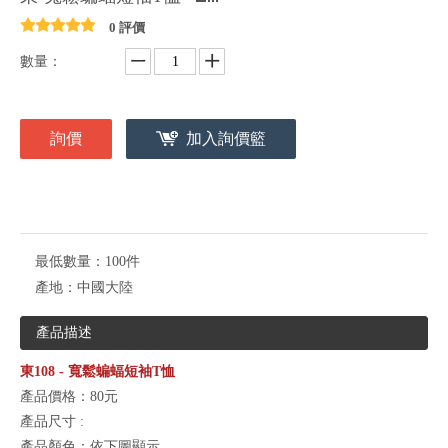
0 評價
數量：
詢價
加入詢價籃
最低數量：
100件
產地：
中國大陸
產品描述
東108 -
寬鬆蝙蝠短袖T恤
產品價格：80元
產品尺寸 :
產品顏色：依下圖顯示