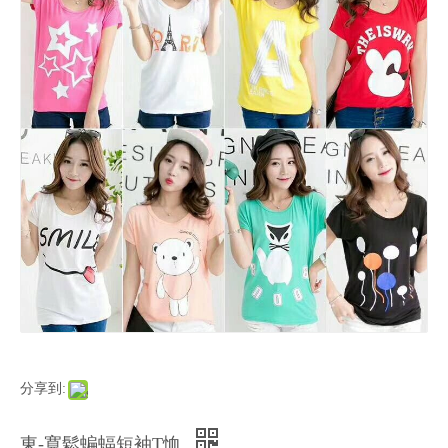
分享到:
東-寬鬆蝙蝠短袖T恤