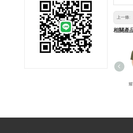
上一條:
相關產
耀