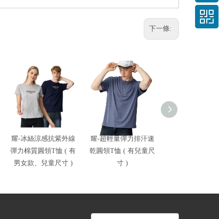
下一條:
耀-冰絲涼感抗紫外線
耀-超輕量彈力排汗速
耀-高彈力抗紫
彈力棉質圓領T恤 ( 有
乾圓領T恤 ( 有兒童尺
排速乾反光圓領T
男女款、兒童尺寸 )
寸 )
男女款 )