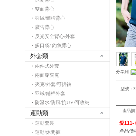
雙面背心
羽絨/鋪棉背心
廣告背心
反光安全背心/外套
多口袋/ 釣魚背心
外套類
兩件式外套
分享到:
兩面穿夾克
夾克/外套/可拆袖
型號：
3
羽絨/鋪棉外套
防潑水/防風/抗UV/可收納
產品描
運動類
運動套裝
愛111
產品價
運動/休閒褲