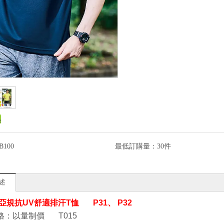
B100
最低訂購量：
30件
述
- 亞規抗UV舒適排汗T恤 P31、 P32
格：以量制價 T015