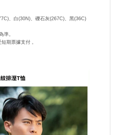
C)、白(30N)、礫石灰(267C)、黑(36C)
為準。
受短期票據支付
。