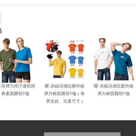
品
-高彈力排汗速乾經
耀-冰絲涼感抗紫外線
耀-冰絲涼感抗紫外線
典素面圓領T恤
彈力棉質圓領T恤 ( 有
彈力棉質圓領T恤
男女款、兒童尺寸 )