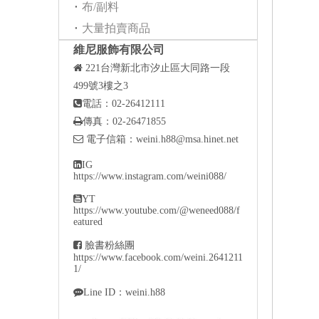
布/副料
大量拍賣商品
維尼服飾有限公司

221
台灣新北市汐止區大同路一段
499號3樓之3

電話：02-26412111

傳真：02-26471855

電子信箱：
weini.h88@msa.hinet.net

IG
https://www.instagram.com/weini088/

YT
https://www.youtube.com/@weneed088/f
eatured

臉書粉絲團
https://www.facebook.com/weini.2641211
1/

Line ID：weini.h88