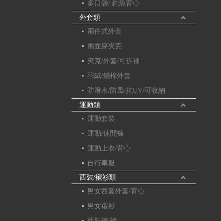
多口袋/ 釣魚背心
外套類
兩件式外套
兩面穿夾克
夾克/外套/可拆袖
羽絨/鋪棉外套
防潑水/防風/抗UV/可收納
運動類
運動套裝
運動/休閒褲
運動上衣/背心
自行車服
西裝/襯衫類
男女西套外套/背心
男女襯衫
西裝褲/裙