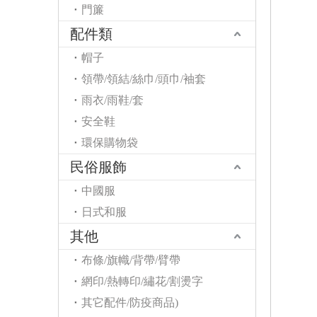
門簾
配件類
帽子
領帶/領結/絲巾/頭巾/袖套
雨衣/雨鞋/套
安全鞋
環保購物袋
民俗服飾
中國服
日式和服
其他
布條/旗幟/背帶/臂帶
網印/熱轉印/繡花/割燙字
其它配件/防疫商品)