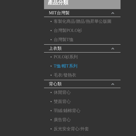
產品分類
MIT台灣製
客製化商品/贈品/熱昇華公版圖
台灣製POLO衫
台灣製T恤
上衣類
POLO衫系列
T恤/帽T系列
毛衣/發熱衣
背心類
休閒背心
雙面背心
羽絨/鋪棉背心
廣告背心
反光安全背心/外套