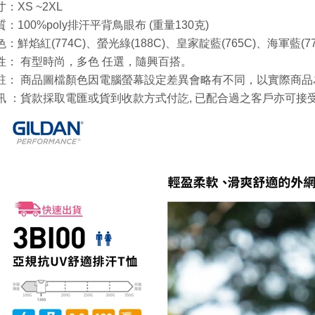
寸：XS
~2XL
：100%poly排汗平背鳥眼布 (重量130克)
：鮮焰紅(774C)、螢光綠(188C)、皇家靛藍(765C)、海軍藍(777
性：
有型時尚，多色
任選，隨興百搭。
註：
商品圖檔顏色因電腦螢幕設定差異會略有不同，以實際商品
訊
：貨款採取電匯或貨到收款方式付訖, 已配合過之客戶亦可接