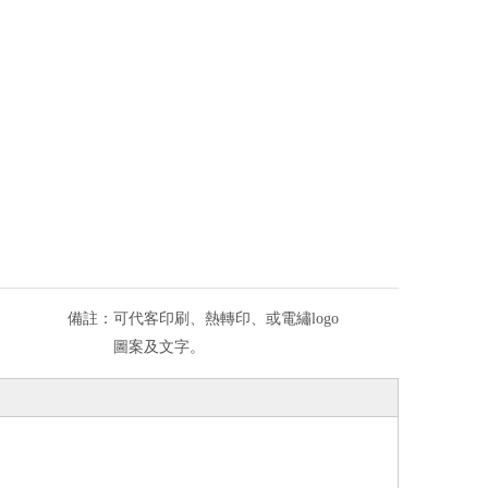
備註：
可代客印刷、熱轉印、或電繡logo
圖案及文字。