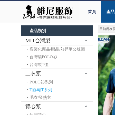
首頁
產品
目前所在位
產品類別
MIT台灣製
客製化商品/贈品/熱昇華公版圖
台灣製POLO衫
台灣製T恤
上衣類
POLO衫系列
T恤/帽T系列
毛衣/發熱衣
背心類
休閒背心