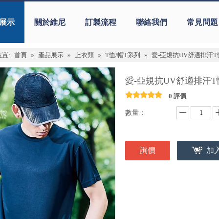
展示
關於維尼
訂製流程
聯絡我們
常見問題
置:
首頁
»
產品展示
»
上衣類
»
T恤/帽T系列
»
愛-亞規抗UV舒適排汗T
愛-亞規抗UV舒適排汗
0 評價
數量：
詢價
加