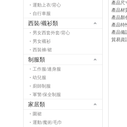
產品尺
運動上衣/背心
產品材質
自行車服
產品顏色
西裝/襯衫類
產品特
產品備
男女西套外套/背心
貿易資
男女襯衫
西裝褲/裙
制服類
工作服/連身服
幼兒服
廚師制服
軍警/保全制服
家居類
圍裙
運動/魔術/毛巾