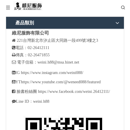
產品類別
維尼服飾有限公司

221
台灣新北市汐止區大同路一段499號3樓之3

電話：02-26412111

傳真：02-26471855

電子信箱：
weini.h88@msa.hinet.net

IG
https://www.instagram.com/weini088/

YT
https://www.youtube.com/@weneed088/featured

臉書粉絲團
https://www.facebook.com/weini.26412111/

Line ID：weini.h88