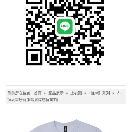
目前所在位置:
首頁
»
產品展示
»
上衣類
»
T恤/帽T系列
»
衣-
頂級重磅寬版落肩涼感抗菌T恤