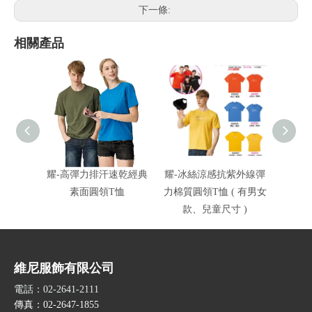
下一條:
相關產品
耀-高彈力排汗速乾經典
耀-冰絲涼感抗紫外線彈
耀-冰
素面圓領T恤
力棉質圓領T恤 ( 有男女
力
款、兒童尺寸 )
維尼服飾有限公司
電話：02-2641-2111
傳真：02-2647-1855