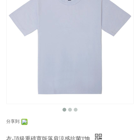
分享到:
衣-頂級重磅寬版落肩涼感抗菌T恤