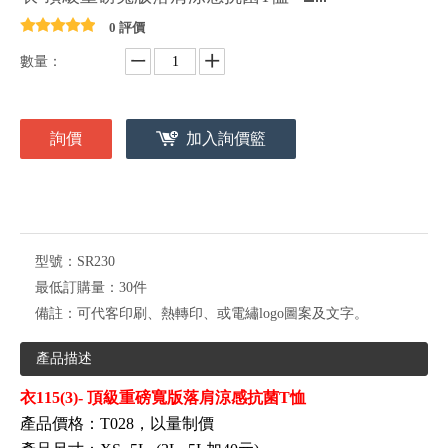
0 評價
數量：
詢價
加入詢價籃
型號：
SR230
最低訂購量：
30件
備註：
可代客印刷、熱轉印、或電繡logo圖案及文字。
產品描述
衣115(3)- 頂級重磅寬版落肩涼感抗菌T恤
產品價格：T028
，以量制價