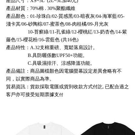
產品尺寸：XS~5L
(2L~5L
加40元
)
產品材質：70%棉 . 30
%
聚酯纖維
產品顏色：01-珍珠
白
/02-質感
黑
/03-暗夜
灰
/04
-海軍藍
/05
-
淺卡其
/
06
-砂陶棕
/
07
-蜜茶色
/
08
-肉桂橘
/
09
-月光灰
10-苔癬綠/11-孔雀綠/12-櫻桃紅
/13-奶杏色/14-紫
藤色/15-櫻花粉/16-雲藍色
(
共16色)
產品
特性
：A.32支棉
重磅
、寬鬆落肩設計
。
B.具防曬係數UPF50+功能
。
C.具吸濕排汗、涼感降溫功能
。
產品備
註：商品圖檔顏色因電腦螢幕設定差異會略有不
同，以實際商品為準。
貿易資訊
：
貨款採取電匯或貨到收款方式付訖, 已配合過之
客戶亦可接受短期票據支
付